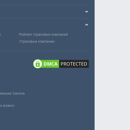
х
Рейтинг страховых компаний
Страховые компании
нимании Закона
ах можно