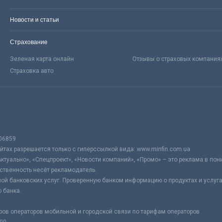
Новости и статьи
Страхование
Зеленая карта онлайн
Отзывы о страховых компания
Страховка авто
06859
тах разрешается только с гиперссылкой вида: www.minfin.com.ua
Актуально», «Спецпроект», «Новости компаний», «Промо» – это реклама в по
ственность несёт рекламодатель.
ой банковских услуг. Проверенную банком информацию о продуктах и услуг
 банка.
ров операторов мобильной и городской связи по тарифам операторов
:00