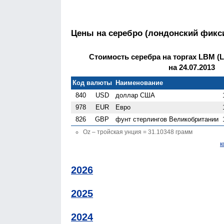
Цены на серебро (лондонский фикс
Стоимость серебра на торгах LBM (Lo
на 24.07.2013
Код валюты
Наименование
840
USD
доллар США
978
EUR
Евро
826
GBP
фунт стерлингов Велико­британии
Oz – тройская унция = 31.10348 грамм
к
2026
2025
2024