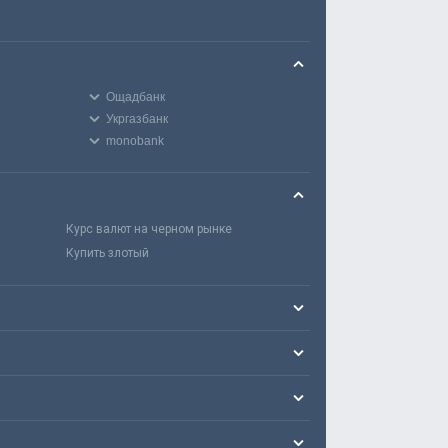
Ощадбанк
Укргазбанк
monobank
Курс валют на черном рынке
Купить злотый