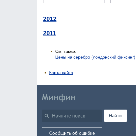
2012
2011
См. также:
Цены на серебро (лондонский фиксинг)
Карта сайта
Найти
Сообщить об ошибке