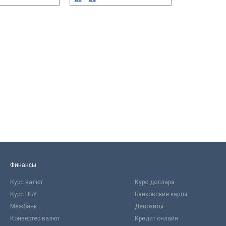
Финансы
Курс валют
Курс доллара
Курс НБУ
Банковские карты
Межбанк
Депозиты
Конвертер валют
Кредит онлайн