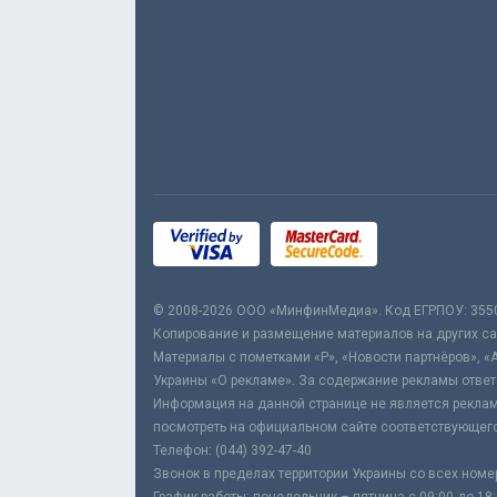
© 2008-2026 ООО «МинфинМедиа». Код ЕГРПОУ: 355
Копирование и размещение материалов на других сай
Материалы с пометками «Р», «Новости партнёров», «
Украины «О рекламе». За содержание рекламы ответ
Информация на данной странице не является реклам
посмотреть на официальном сайте соответствующего
Телефон: (044) 392-47-40
Звонок в пределах территории Украины со всех номе
График работы: понедельник – пятница с 09:00 до 18