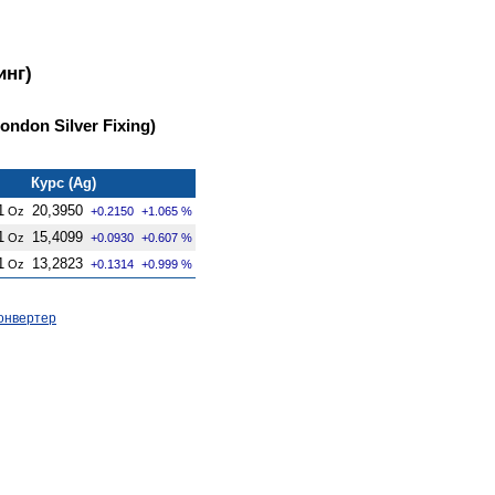
инг)
ndon Silver Fixing)
Курс (Ag)
1
20,3950
Oz
+0.2150
+1.065 %
1
15,4099
Oz
+0.0930
+0.607 %
1
13,2823
Oz
+0.1314
+0.999 %
онвертер