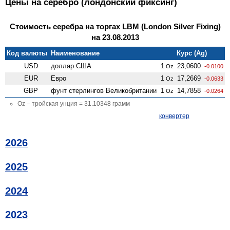
Цены на серебро (лондонский фиксинг)
Стоимость серебра на торгах LBM (London Silver Fixing)
на 23.08.2013
Код валюты
Наименование
Курс (Ag)
USD
доллар США
1
23,0600
Oz
-0.0100
EUR
Евро
1
17,2669
Oz
-0.0633
GBP
фунт стерлингов Велико­британии
1
14,7858
Oz
-0.0264
Oz – тройская унция = 31.10348 грамм
конвертер
2026
2025
2024
2023