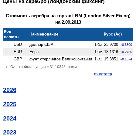
Цены на серебро (лондонский фиксинг)
Стоимость серебра на торгах LBM (London Silver Fixing)
на 2.09.2013
Код
Наименование
Курс (Ag)
валюты
USD
доллар США
1
23,9700
Oz
+0.3300
EUR
Евро
1
18,1316
Oz
+0.2766
GBP
фунт стерлингов Велико­британии
1
15,3851
Oz
+0.1374
Oz – тройская унция = 31.10348 грамм
конвертер
2026
2025
2024
2023