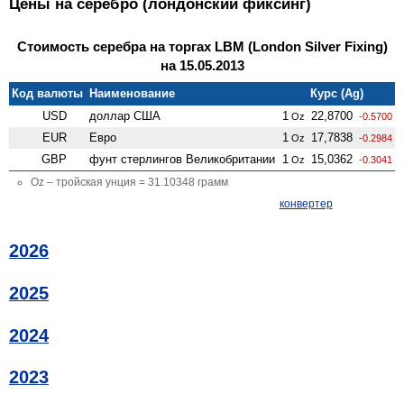
Цены на серебро (лондонский фиксинг)
Стоимость серебра на торгах LBM (London Silver Fixing)
на 15.05.2013
Код валюты
Наименование
Курс (Ag)
USD
доллар США
1
22,8700
Oz
-0.5700
EUR
Евро
1
17,7838
Oz
-0.2984
GBP
фунт стерлингов Велико­британии
1
15,0362
Oz
-0.3041
Oz – тройская унция = 31.10348 грамм
конвертер
2026
2025
2024
2023