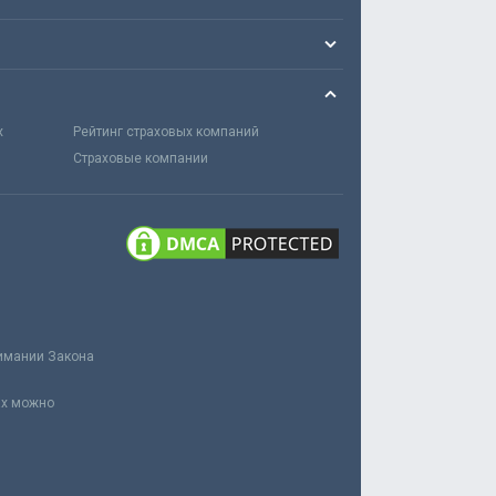
х
Рейтинг страховых компаний
Страховые компании
нимании Закона
ах можно