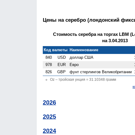
Цены на серебро (лондонский фикс
Стоимость серебра на торгах LBM (Lo
на 3.04.2013
Код валюты
Наименование
840
USD
доллар США
978
EUR
Евро
826
GBP
фунт стерлингов Велико­британии
Oz – тройская унция = 31.10348 грамм
к
2026
2025
2024