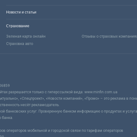
Новости и статьи
Страхование
Зеленая карта онлайн
Отзывы о страховых компания
Страховка авто
06859
тах разрешается только с гиперссылкой вида: www.minfin.com.ua
Актуально», «Спецпроект», «Новости компаний», «Промо» – это реклама в по
ственность несёт рекламодатель.
ой банковских услуг. Проверенную банком информацию о продуктах и услуг
 банка.
ров операторов мобильной и городской связи по тарифам операторов
:00