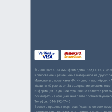
© 2008-2026 ООО «МинфинМедиа». Код ЕГРПОУ: 355
Копирование и размещение материалов на других сай
Материалы с пометками «Р», «Новости партнёров», «
Украины «О рекламе». За содержание рекламы ответ
Информация на данной странице не является реклам
посмотреть на официальном сайте соответствующего
Телефон: (044) 392-47-40
Звонок в пределах территории Украины со всех номе
График работы: понедельник – пятница с 09:00 до 18