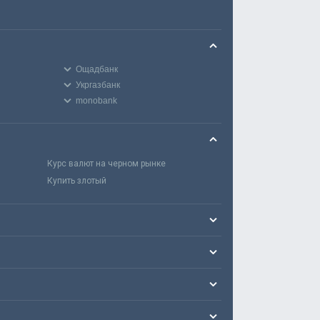
Ощадбанк
Укргазбанк
monobank
Курс валют на черном рынке
Купить злотый