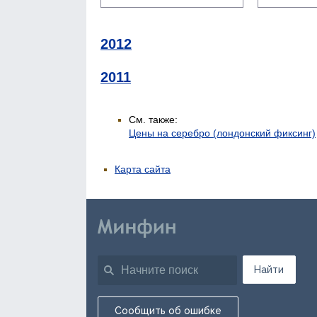
2012
2011
См. также:
Цены на серебро (лондонский фиксинг)
Карта сайта
Найти
Сообщить об ошибке