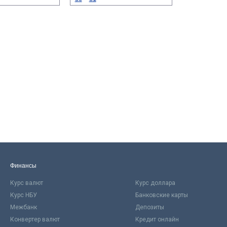
Финансы
Курс валют
Курс доллара
Курс НБУ
Банковские карты
Межбанк
Депозиты
Конвертер валют
Кредит онлайн