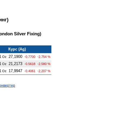
инг)
ndon Silver Fixing)
Курс (Ag)
1
27,1900
Oz
-0.7700
-2.754 %
1
21,2173
Oz
-0.5618
-2.580 %
1
17,9947
Oz
-0.4061
-2.207 %
онвертер