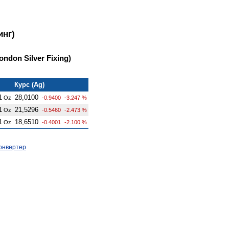
инг)
ndon Silver Fixing)
Курс (Ag)
1
28,0100
Oz
-0.9400
-3.247 %
1
21,5296
Oz
-0.5460
-2.473 %
1
18,6510
Oz
-0.4001
-2.100 %
онвертер