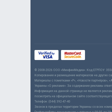
© 2008-2026 ООО «МинфинМедиа». Код ЕГРПОУ: 355
Копирование и размещение материалов на других сай
Материалы с пометками «Р», «Новости партнёров», «
Украины «О рекламе». За содержание рекламы ответ
Информация на данной странице не является реклам
посмотреть на официальном сайте соответствующего
Телефон: (044) 392-47-40
Звонок в пределах территории Украины со всех номе
График работы: понедельник – пятница с 09:00 до 18