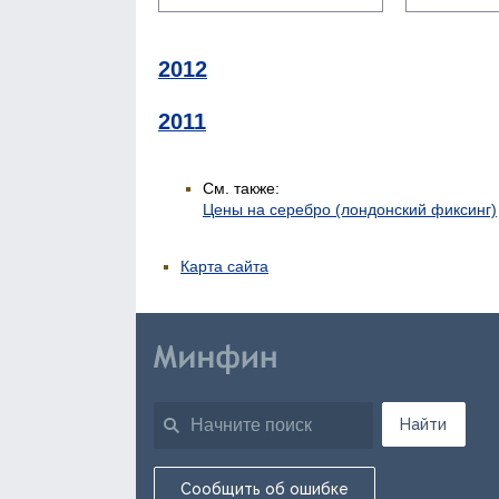
2012
2011
См. также:
Цены на серебро (лондонский фиксинг)
Карта сайта
Найти
Сообщить об ошибке