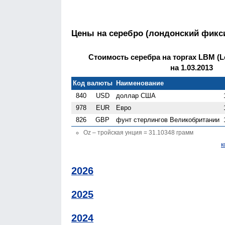
Цены на серебро (лондонский фикс
Стоимость серебра на торгах LBM (Lo
на 1.03.2013
Код валюты
Наименование
840
USD
доллар США
978
EUR
Евро
826
GBP
фунт стерлингов Велико­британии
Oz – тройская унция = 31.10348 грамм
к
2026
2025
2024