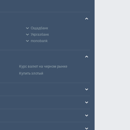
Ощадбанк
Укргазбанк
monobank
Курс валют на черном рынке
Купить злотый