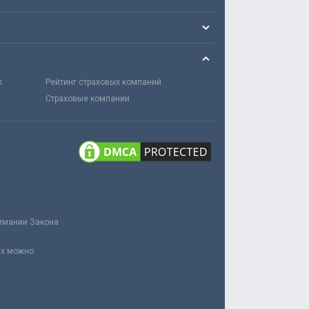
х
Рейтинг страховых компаний
Страховые компании
нимании Закона
ах можно