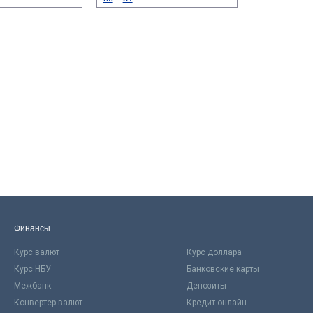
Финансы
Курс валют
Курс доллара
Курс НБУ
Банковские карты
Межбанк
Депозиты
Конвертер валют
Кредит онлайн