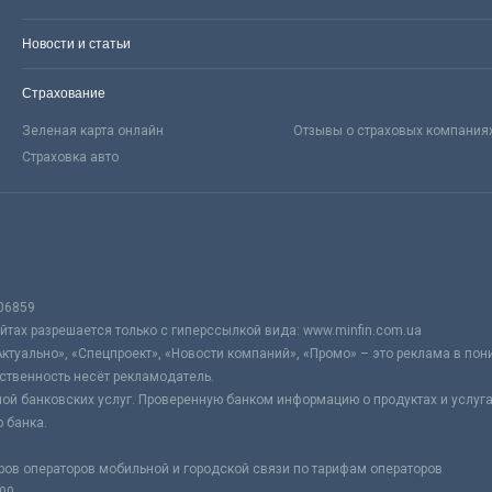
Новости и статьи
Страхование
Зеленая карта онлайн
Отзывы о страховых компания
Страховка авто
06859
тах разрешается только с гиперссылкой вида: www.minfin.com.ua
Актуально», «Спецпроект», «Новости компаний», «Промо» – это реклама в по
ственность несёт рекламодатель.
ой банковских услуг. Проверенную банком информацию о продуктах и услуг
 банка.
ров операторов мобильной и городской связи по тарифам операторов
:00