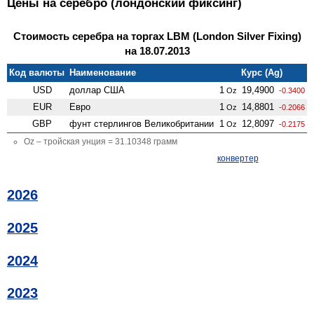
Цены на серебро (лондонский фиксинг)
Стоимость серебра на торгах LBM (London Silver Fixing)
на 18.07.2013
Код валюты
Наименование
Курс (Ag)
USD
доллар США
1
19,4900
Oz
-0.3400
EUR
Евро
1
14,8801
Oz
-0.2066
GBP
фунт стерлингов Велико­британии
1
12,8097
Oz
-0.2175
Oz – тройская унция = 31.10348 грамм
конвертер
2026
2025
2024
2023