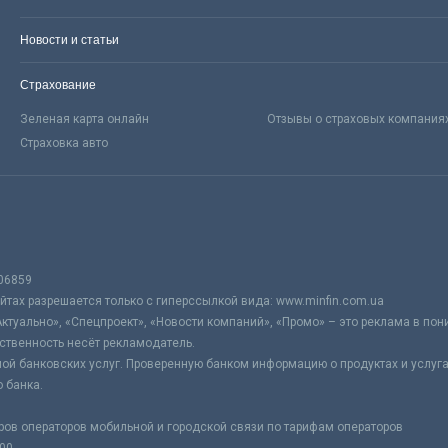
Новости и статьи
Страхование
Зеленая карта онлайн
Отзывы о страховых компания
Страховка авто
06859
тах разрешается только с гиперссылкой вида: www.minfin.com.ua
Актуально», «Спецпроект», «Новости компаний», «Промо» – это реклама в по
ственность несёт рекламодатель.
ой банковских услуг. Проверенную банком информацию о продуктах и услуг
 банка.
ров операторов мобильной и городской связи по тарифам операторов
:00