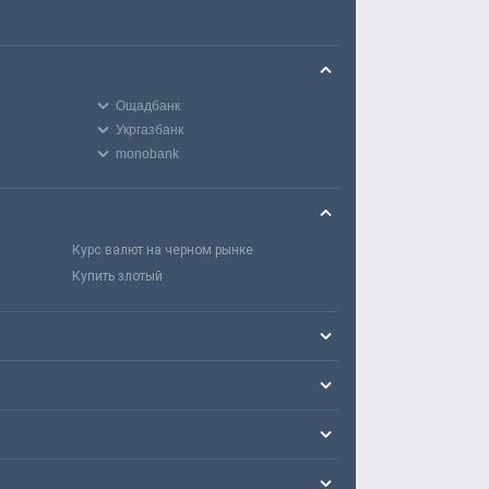
Ощадбанк
Укргазбанк
monobank
Курс валют на черном рынке
Купить злотый