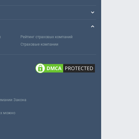
х
Рейтинг страховых компаний
Страховые компании
нимании Закона
ах можно