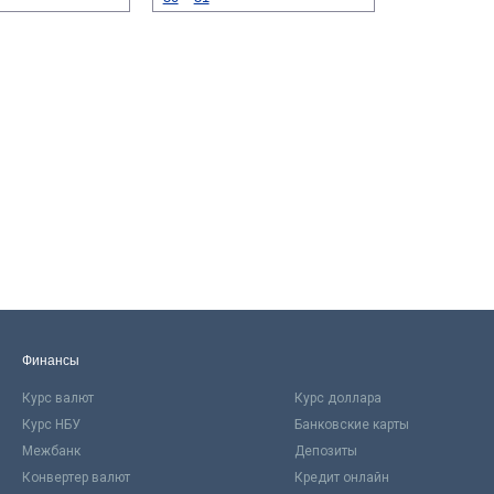
Финансы
Курс валют
Курс доллара
Курс НБУ
Банковские карты
Межбанк
Депозиты
Конвертер валют
Кредит онлайн