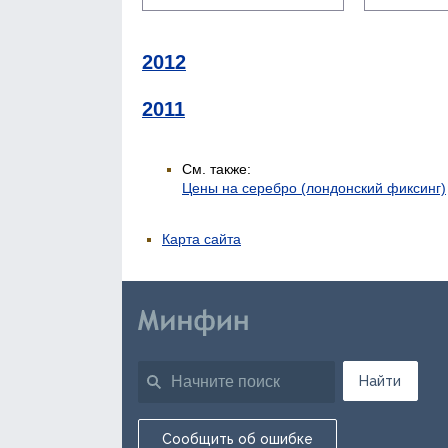
2012
2011
См. также:
Цены на серебро (лондонский фиксинг)
Карта сайта
Найти
Сообщить об ошибке