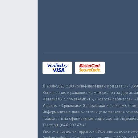
© 2008-2026 ООО «МинфинМедиа». Код ЕГРПОУ: 355
Копирование и размещение материалов на других сай
Материалы с пометками «Р», «Новости партнёров», «
Украины «О рекламе». За содержание рекламы ответ
Информация на данной странице не является реклам
посмотреть на официальном сайте соответствующего
Телефон: (044) 392-47-40
Звонок в пределах территории Украины со всех номе
График работы: понедельник – пятница с 09:00 до 18