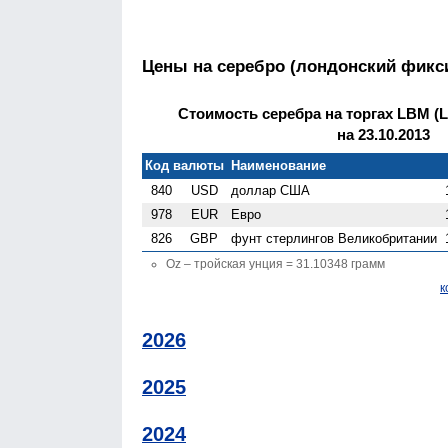
Цены на серебро (лондонский фикс
Стоимость серебра на торгах LBM (Lo
на 23.10.2013
Код валюты
Наименование
840
USD
доллар США
978
EUR
Евро
826
GBP
фунт стерлингов Велико­британии
Oz – тройская унция = 31.10348 грамм
к
2026
2025
2024