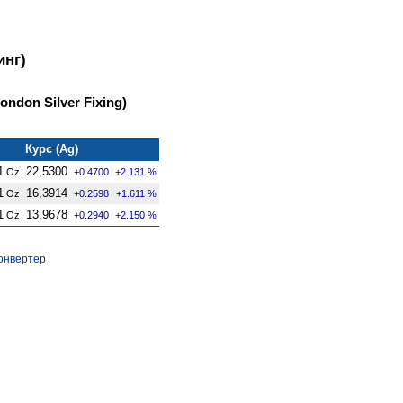
инг)
ndon Silver Fixing)
Курс (Ag)
1
22,5300
Oz
+0.4700
+2.131 %
1
16,3914
Oz
+0.2598
+1.611 %
1
13,9678
Oz
+0.2940
+2.150 %
онвертер