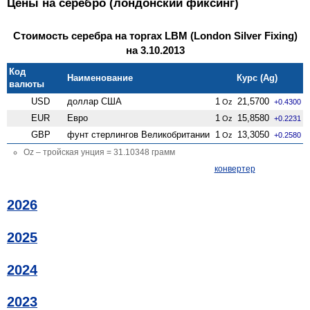
Цены на серебро (лондонский фиксинг)
Стоимость серебра на торгах LBM (London Silver Fixing)
на 3.10.2013
Код
Наименование
Курс (Ag)
валюты
USD
доллар США
1
21,5700
Oz
+0.4300
EUR
Евро
1
15,8580
Oz
+0.2231
GBP
фунт стерлингов Велико­британии
1
13,3050
Oz
+0.2580
Oz – тройская унция = 31.10348 грамм
конвертер
2026
2025
2024
2023