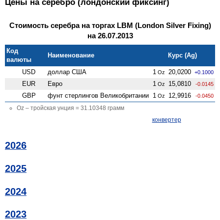
Цены на серебро (лондонский фиксинг)
Стоимость серебра на торгах LBM (London Silver Fixing)
на 26.07.2013
Код
Наименование
Курс (Ag)
валюты
USD
доллар США
1
20,0200
Oz
+0.1000
EUR
Евро
1
15,0810
Oz
-0.0145
GBP
фунт стерлингов Велико­британии
1
12,9916
Oz
-0.0450
Oz – тройская унция = 31.10348 грамм
конвертер
2026
2025
2024
2023