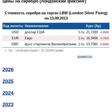
Цены на серебро (лондонский фиксинг)
Стоимость серебра на торгах LBM (London Silver Fixing)
на 13.09.2013
Код валюты
Наименование
Курс (Ag)
USD
доллар США
1
21,7200
Oz
-0.9500
EUR
Евро
1
16,3456
Oz
-0.7059
GBP
фунт стерлингов Велико­британии
1
13,7381
Oz
-0.5982
Oz – тройская унция = 31.10348 грамм
конвертер
2026
2025
2024
2023