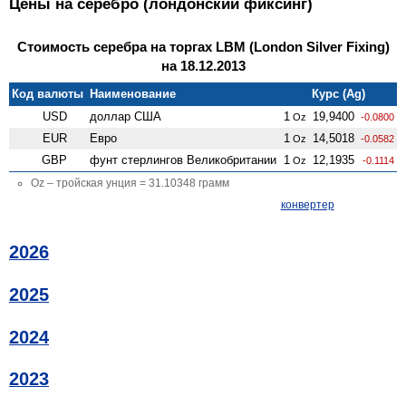
Цены на серебро (лондонский фиксинг)
Стоимость серебра на торгах LBM (London Silver Fixing)
на 18.12.2013
Код валюты
Наименование
Курс (Ag)
USD
доллар США
1
19,9400
Oz
-0.0800
EUR
Евро
1
14,5018
Oz
-0.0582
GBP
фунт стерлингов Велико­британии
1
12,1935
Oz
-0.1114
Oz – тройская унция = 31.10348 грамм
конвертер
2026
2025
2024
2023