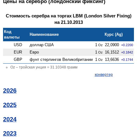
Цены на серебро (лондонский фиксинг)
Стоимость серебра на торгах LBM (London Silver Fixing)
на 21.10.2013
Код
Наименование
Курс (Ag)
валюты
USD
доллар США
1
22,0900
Oz
+0.2200
EUR
Евро
1
16,1512
Oz
+0.1842
GBP
фунт стерлингов Велико­британии
1
13,6636
Oz
+0.1744
Oz – тройская унция = 31.10348 грамм
конвертер
2026
2025
2024
2023