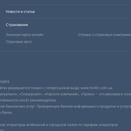
Новости и статьи
Страхование
Зеленая карта онлайн
Отзывы о страховых компания
Страховка авто
06859
тах разрешается только с гиперссылкой вида: www.minfin.com.ua
Актуально», «Спецпроект», «Новости компаний», «Промо» – это реклама в по
ственность несёт рекламодатель.
ой банковских услуг. Проверенную банком информацию о продуктах и услуг
 банка.
ров операторов мобильной и городской связи по тарифам операторов
:00