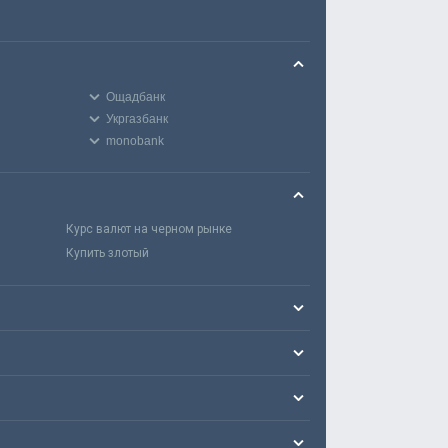
Ощадбанк
Укргазбанк
monobank
Курс валют на черном рынке
Купить злотый