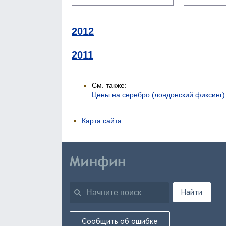
2012
2011
См. также:
Цены на серебро (лондонский фиксинг)
Карта сайта
Найти
Сообщить об ошибке