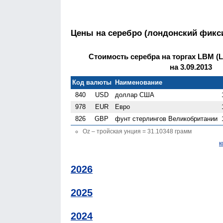
Цены на серебро (лондонский фикс
Стоимость серебра на торгах LBM (Lo
на 3.09.2013
Код валюты
Наименование
840
USD
доллар США
978
EUR
Евро
826
GBP
фунт стерлингов Велико­британии
Oz – тройская унция = 31.10348 грамм
к
2026
2025
2024