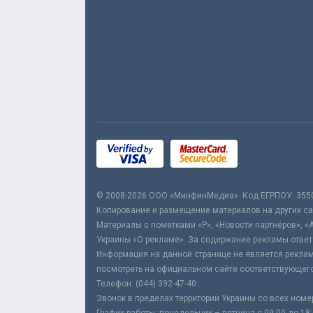
© 2008-2026 ООО «МинфинМедиа». Код ЕГРПОУ: 355
Копирование и размещение материалов на других сай
Материалы с пометками «Р», «Новости партнёров», «
Украины «О рекламе». За содержание рекламы ответ
Информация на данной странице не является реклам
посмотреть на официальном сайте соответствующего
Телефон: (044) 392-47-40
Звонок в пределах территории Украины со всех номе
График работы: понедельник – пятница с 09:00 до 18