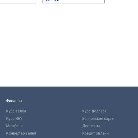
Финансы
Курс валют
Курс доллара
Курс НБУ
Банковские карты
Межбанк
Депозиты
Конвертер валют
Кредит онлайн