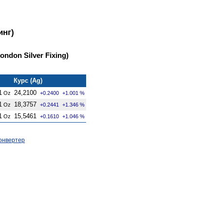
инг)
ndon Silver Fixing)
Курс (Ag)
1
24,2100
Oz
+0.2400
+1.001 %
1
18,3757
Oz
+0.2441
+1.346 %
1
15,5461
Oz
+0.1610
+1.046 %
онвертер