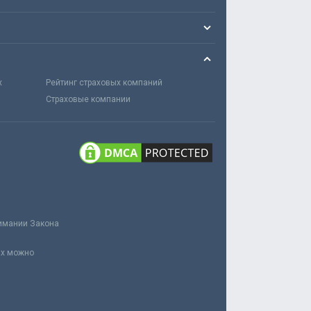
х
Рейтинг страховых компаний
Страховые компании
нимании Закона
ах можно