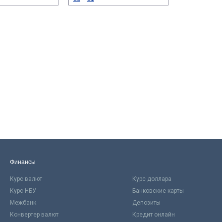
Финансы
Курс валют
Курс доллара
Курс НБУ
Банковские карты
Межбанк
Депозиты
Конвертер валют
Кредит онлайн