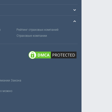
х
Рейтинг страховых компаний
Страховые компании
нимании Закона
ах можно