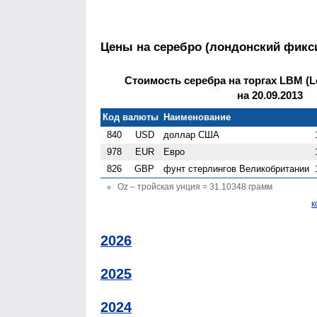
Цены на серебро (лондонский фикс
Стоимость серебра на торгах LBM (Lo
на 20.09.2013
Код валюты
Наименование
840
USD
доллар США
978
EUR
Евро
826
GBP
фунт стерлингов Велико­британии
Oz – тройская унция = 31.10348 грамм
к
2026
2025
2024