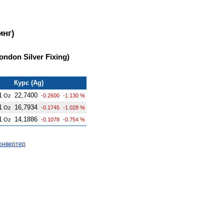
инг)
ndon Silver Fixing)
Курс (Ag)
1
22,7400
Oz
-0.2600
-1.130 %
1
16,7934
Oz
-0.1745
-1.028 %
1
14,1886
Oz
-0.1078
-0.754 %
онвертер