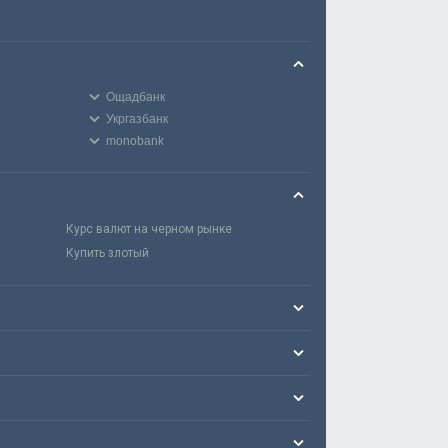
Ощадбанк
Укргазбанк
monobank
Курс валют на черном рынке
Купить злотый