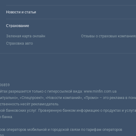
Новости и статьи
Страхование
Зеленая карта онлайн
Отзывы о страховых компания
Страховка авто
06859
тах разрешается только с гиперссылкой вида: www.minfin.com.ua
Актуально», «Спецпроект», «Новости компаний», «Промо» – это реклама в по
ственность несёт рекламодатель.
ой банковских услуг. Проверенную банком информацию о продуктах и услуг
 банка.
ров операторов мобильной и городской связи по тарифам операторов
:00