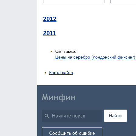
2012
2011
См. также:
Цены на серебро (лондонский фиксинг)
Карта сайта
Найти
Сообщить об ошибке