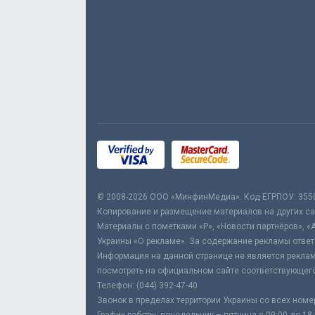
© 2008-2026 ООО «МинфинМедиа». Код ЕГРПОУ: 355
Копирование и размещение материалов на других сай
Материалы с пометками «Р», «Новости партнёров», «
Украины «О рекламе». За содержание рекламы ответ
Информация на данной странице не является реклам
посмотреть на официальном сайте соответствующего
Телефон: (044) 392-47-40
Звонок в пределах территории Украины со всех номе
График работы: понедельник – пятница с 09:00 до 18