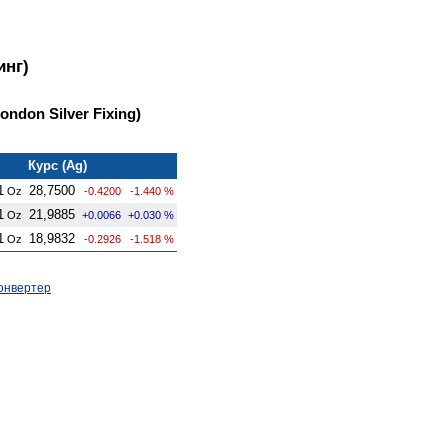
инг)
ndon Silver Fixing)
Курс (Ag)
1
28,7500
Oz
-0.4200
-1.440 %
1
21,9885
Oz
+0.0066
+0.030 %
1
18,9832
Oz
-0.2926
-1.518 %
онвертер