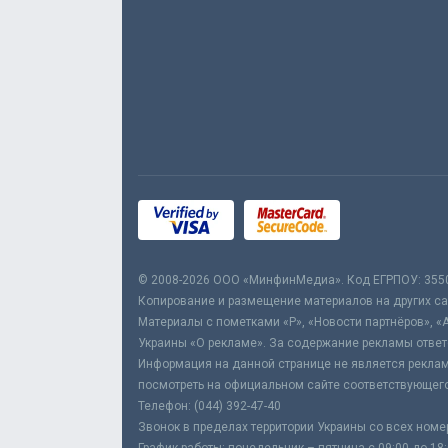
© 2008-2026 ООО «МинфинМедиа». Код ЕГРПОУ: 355
Копирование и размещение материалов на других сай
Материалы с пометками «Р», «Новости партнёров», «
Украины «О рекламе». За содержание рекламы ответ
Информация на данной странице не является реклам
посмотреть на официальном сайте соответствующего
Телефон: (044) 392-47-40
Звонок в пределах территории Украины со всех номе
График работы: понедельник – пятница с 09:00 до 18