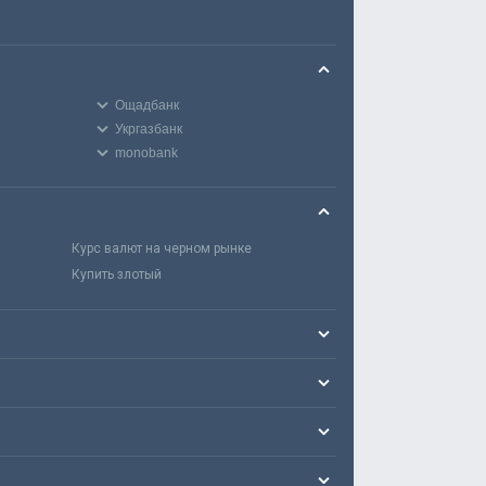
Ощадбанк
Укргазбанк
monobank
Курс валют на черном рынке
Купить злотый