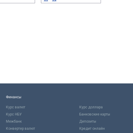
Финансы
Курс валют
Курс доллара
Курс НБУ
Банковские карты
Межбанк
Депозиты
Конвертер валют
Кредит онлайн