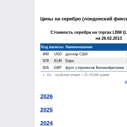
Цены на серебро (лондонский фикс
Стоимость серебра на торгах LBM (Lo
на 26.02.2013
Код валюты
Наименование
840
USD
доллар США
978
EUR
Евро
826
GBP
фунт стерлингов Велико­британии
Oz – тройская унция = 31.10348 грамм
к
2026
2025
2024