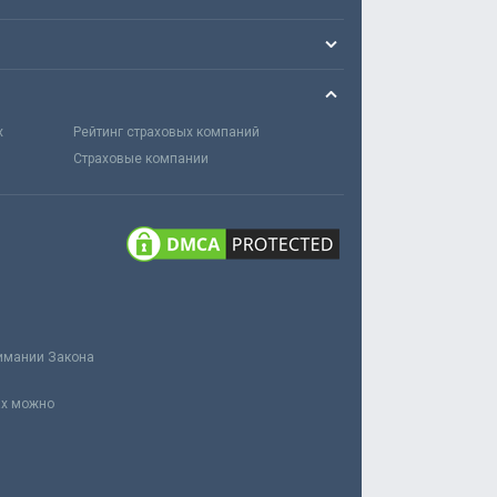
х
Рейтинг страховых компаний
Страховые компании
нимании Закона
ах можно