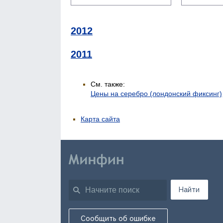
2012
2011
См. также:
Цены на серебро (лондонский фиксинг)
Карта сайта
Найти
Сообщить об ошибке