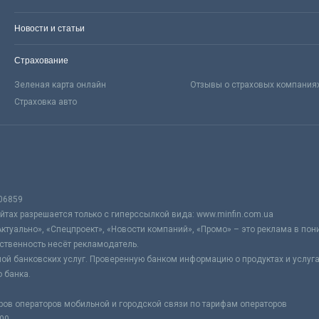
Новости и статьи
Страхование
Зеленая карта онлайн
Отзывы о страховых компания
Страховка авто
06859
тах разрешается только с гиперссылкой вида: www.minfin.com.ua
Актуально», «Спецпроект», «Новости компаний», «Промо» – это реклама в по
ственность несёт рекламодатель.
ой банковских услуг. Проверенную банком информацию о продуктах и услуг
 банка.
ров операторов мобильной и городской связи по тарифам операторов
:00