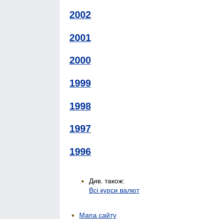
2002
2001
2000
1999
1998
1997
1996
Див. також:
Всі курси валют
Мапа сайту