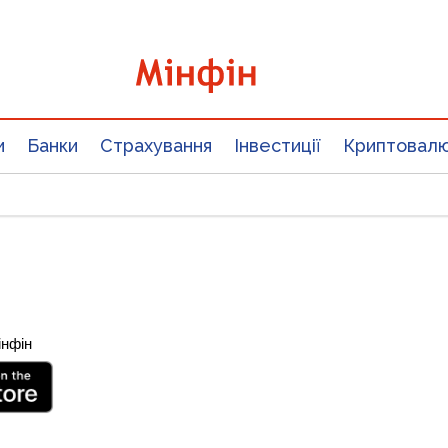
и
Банки
Страхування
Інвестиції
Криптовал
інфін