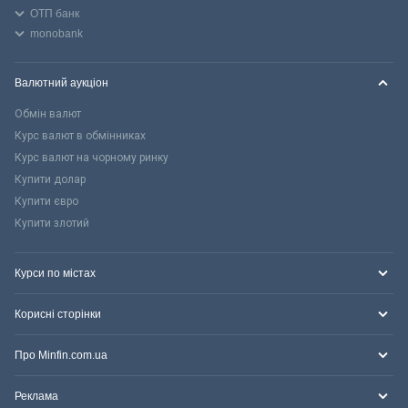
ОТП банк
monobank
Валютний аукціон
Обмін валют
Курс валют в обмінниках
Курс валют на чорному ринку
Купити долар
Купити євро
Купити злотий
Курси по містах
Корисні сторінки
Про Minfin.com.ua
Реклама