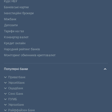
Курс НБУ
Банківські картки
Інвестиційні брокери
Міжбанк
Депозити
Тарифи на газ
Конвертер валют
Кредит онлайн
Народний рейтинг банків
Моніторинг обмінників криптовалют
Популярні банки
Приватбанк
Укрсиббанк
Ощадбанк
Сенс Банк
ПУМБ
Укргазбанк
Райффайзен Банк