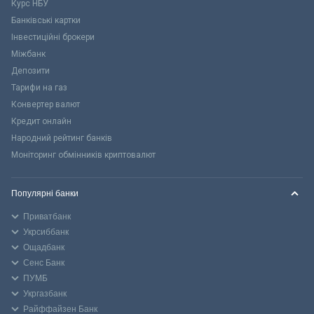
Курс НБУ
Банківські картки
Інвестиційні брокери
Міжбанк
Депозити
Тарифи на газ
Конвертер валют
Кредит онлайн
Народний рейтинг банків
Моніторинг обмінників криптовалют
Популярні банки
Приватбанк
Укрсиббанк
Ощадбанк
Сенс Банк
ПУМБ
Укргазбанк
Райффайзен Банк