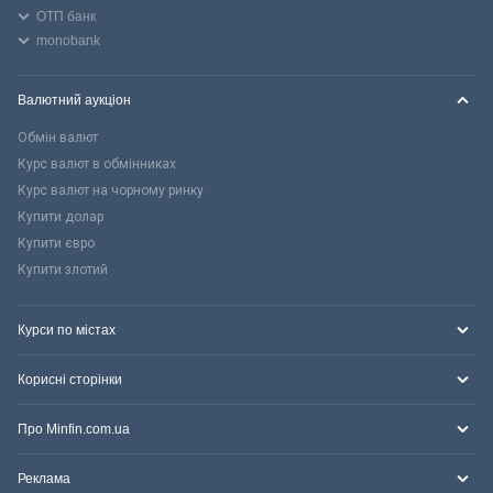
ОТП банк
monobank
Валютний аукціон
Обмін валют
Курс валют в обмінниках
Курс валют на чорному ринку
Купити долар
Купити євро
Купити злотий
Курси по містах
Корисні сторінки
Про Minfin.com.ua
Реклама