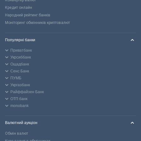
Кредит онлайн
Народний рейтинг банків
Моніторинг обмінників криптовалют
Популярні банки
Приватбанк
Укрсиббанк
Ощадбанк
Сенс Банк
ПУМБ
Укргазбанк
Райффайзен Банк
ОТП банк
monobank
Валютний аукціон
Обмін валют
Курс валют в обмінниках