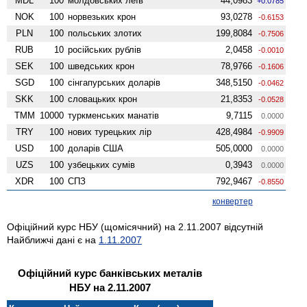
MDL
100
молдовських леїв
44,0983
+0.0785
NOK
100
норвезьких крон
93,0278
-0.6153
PLN
100
польських злотих
199,8084
-0.7506
RUB
10
російських рублів
2,0458
-0.0010
SEK
100
шведських крон
78,9766
-0.1606
SGD
100
сінгапурських доларів
348,5150
-0.0462
SKK
100
словацьких крон
21,8353
-0.0528
TMM
10000
туркменських манатів
9,7115
0.0000
TRY
100
нових турецьких лір
428,4984
-0.9909
USD
100
доларів США
505,0000
0.0000
UZS
100
узбецьких сумів
0,3943
0.0000
XDR
100
СПЗ
792,9467
-0.8550
конвертер
Офіційний курс НБУ (щомісячний) на 2.11.2007 відсутній
Найближчі дані є на
1.11.2007
Офіційний курс банківських металів
НБУ на 2.11.2007