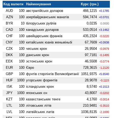
Код валюти
Найменування
Курс (грн.)
AUD
100
австралійськх доларов
466,1215
+0.1785
AZN
100
азербайджанських манатів
594,7474
+0.0701
BYR
10
білоруських рублів
0,0235
0.0000
CAD
100
канадських доларов
533,0514
+3.1462
CHF
100
швейцарських франків
435,2324
-0.0220
CNY
100
китайських юанів женьмiньбi
67,7609
+0.0938
CZK
100
чеських крон
26,9504
-0.0979
DKK
100
данських крон
97,7181
-0.1495
EEK
100
эстонських крон
46,5508
-0.0774
EUR
100
Євро
728,3615
-1.2120
GBP
100
фунтів стерлінгів Велико­британії
1051,9375
+5.6540
HUF
1000
угорських форинтів
28,9078
-0.1115
ISK
100
ісландських крон
8,5740
+0.1513
JPY
1000
японських єн
43,8007
-0.0202
KZT
100
казахстанських тенге
4,1760
-0.0014
LTL
100
літовських літів
210,9481
-0.3510
LVL
100
латвійських латів
1036,8135
-2.1690