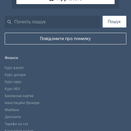
Пошук
Повідомити про помилку
Фінанси
Курс валют
Курс долара
Курс євро
Курс НБУ
Банківські картки
Інвестиційні брокери
Міжбанк
Депозити
Тарифи на газ
Конвертер валют