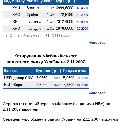
Код металу
Найменування
Курс (грн.)
XAU
Золото
1
3999,6000
Oz
+45.4500
XAG
Срібло
1
72,5180
Oz
+0.2020
XPT
Платина
1
7312,4000
Oz
+50.5000
XPD
Паладій
1
1878,6000
Oz
+20.2000
Oz – тройська унція = 31.10348 грам
конвертер
Котирування міжбанківського
валютного ринку України на 2.11.2007
Валюта
Купівля (грн.)
Продаж (грн.)
USD
долар США
5,0550
5,0600
0.0000
0.0000
EUR
Євро
7,3200
7,3300
+0.0300
+0.0300
конвертер
Середньозважений курс на міжбанку (за даними НБУ) на
2.11.2007 відсутній
Середній курс обміну в банках України на 2.11.2007 відсутній