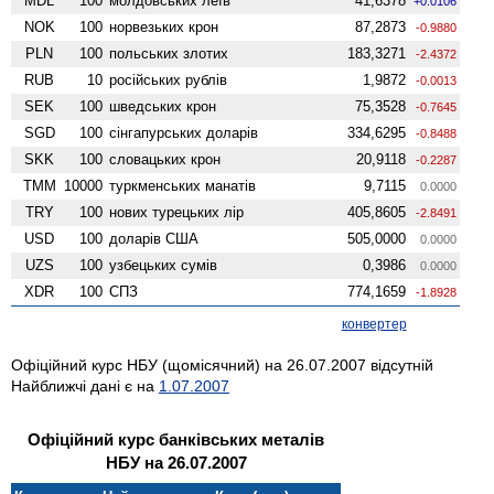
MDL
100
молдовських леїв
41,6378
+0.0106
NOK
100
норвезьких крон
87,2873
-0.9880
PLN
100
польських злотих
183,3271
-2.4372
RUB
10
російських рублів
1,9872
-0.0013
SEK
100
шведських крон
75,3528
-0.7645
SGD
100
сінгапурських доларів
334,6295
-0.8488
SKK
100
словацьких крон
20,9118
-0.2287
TMM
10000
туркменських манатів
9,7115
0.0000
TRY
100
нових турецьких лір
405,8605
-2.8491
USD
100
доларів США
505,0000
0.0000
UZS
100
узбецьких сумів
0,3986
0.0000
XDR
100
СПЗ
774,1659
-1.8928
конвертер
Офіційний курс НБУ (щомісячний) на 26.07.2007 відсутній
Найближчі дані є на
1.07.2007
Офіційний курс банківських металів
НБУ на 26.07.2007