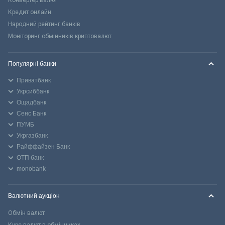
Кредит онлайн
Народний рейтинг банків
Моніторинг обмінників криптовалют
Популярні банки
Приватбанк
Укрсиббанк
Ощадбанк
Сенс Банк
ПУМБ
Укргазбанк
Райффайзен Банк
ОТП банк
monobank
Валютний аукціон
Обмін валют
Курс валют в обмінниках