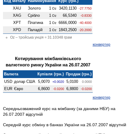
Код металу
Найменування
Курс (грн.)
XAU
Золото
1
3420,1130
Oz
-27.7750
XAG
Срібло
1
66,5340
Oz
-0.8330
XPT
Платина
1
6666,0000
Oz
-40.4000
XPD
Паладій
1
1843,2500
Oz
-20.2000
Oz – тройська унція = 31.10348 грам
конвертер
Котирування міжбанківського
валютного ринку України на 26.07.2007
Валюта
Купівля (грн.)
Продаж (грн.)
USD
долар США
5,0070
5,0100
+0.0020
0.0000
EUR
Євро
6,8600
6,8800
-0.0200
-0.0200
конвертер
Середньозважений курс на міжбанку (за даними НБУ) на
26.07.2007 відсутній
Середній курс обміну в банках України на 26.07.2007 відсутній