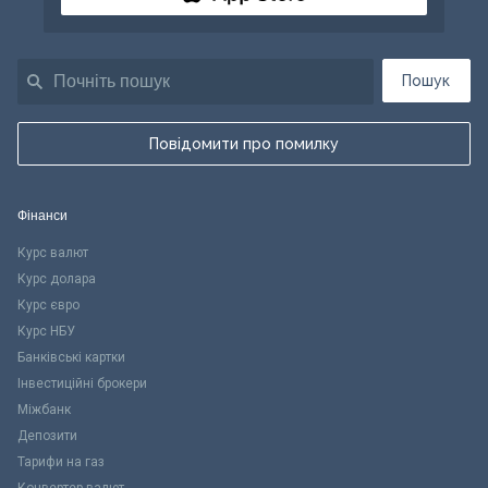
Пошук
Повідомити про помилку
Фінанси
Курс валют
Курс долара
Курс євро
Курс НБУ
Банківські картки
Інвестиційні брокери
Міжбанк
Депозити
Тарифи на газ
Конвертер валют