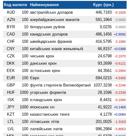
Код валюти
Найменування
Курс (грн.)
AUD
100
австралійськх доларов
446,7183
-0.1926
AZN
100
азербайджанських манатів
591,1964
0.0000
BYR
10
білоруських рублів
0,0235
0.0000
CAD
100
канадських доларов
486,1456
+2.9092
CHF
100
швейцарських франків
416,5795
-3.1060
CNY
100
китайських юанів женьмiньбi
66,8157
+0.0388
CZK
100
чеських крон
24,6798
-0.1070
DKK
100
данських крон
93,2699
-0.6121
EEK
100
эстонських крон
44,3561
-0.2904
EUR
100
Євро
694,0215
-4.5450
GBP
100
фунтів стерлінгів Велико­британії
1037,3238
-4.2246
HUF
1000
угорських форинтів
28,1596
-0.2339
ISK
100
ісландських крон
8,4431
-0.1094
JPY
1000
японських єн
41,9222
+0.1469
KZT
100
казахстанських тенге
4,1278
+0.0084
LTL
100
літовських літів
201,0025
-1.3163
LVL
100
латвійських латів
996,2984
-5.8053