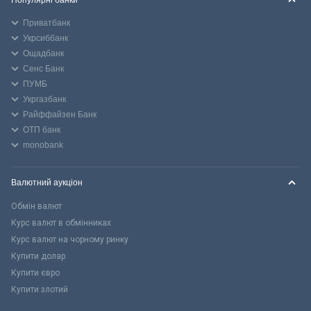
Приватбанк
Укрсиббанк
Ощадбанк
Сенс Банк
ПУМБ
Укргазбанк
Райффайзен Банк
ОТП банк
monobank
Валютний аукціон
Обмін валют
Курс валют в обмінниках
Курс валют на чорному ринку
Купити долар
Купити євро
Купити злотий