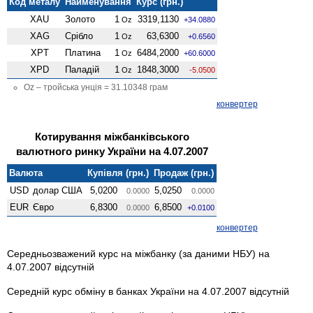
Код металу
Найменування
Курс (грн.)
XAU
Золото
1
3319,1130
Oz
+34.0880
XAG
Срібло
1
63,6300
Oz
+0.6560
XPT
Платина
1
6484,2000
Oz
+60.6000
XPD
Паладій
1
1848,3000
Oz
-5.0500
Oz – тройська унція = 31.10348 грам
конвертер
Котирування міжбанківського
валютного ринку України на 4.07.2007
Валюта
Купівля (грн.)
Продаж (грн.)
USD
долар США
5,0200
5,0250
0.0000
0.0000
EUR
Євро
6,8300
6,8500
0.0000
+0.0100
конвертер
Середньозважений курс на міжбанку (за даними НБУ) на
4.07.2007 відсутній
Середній курс обміну в банках України на 4.07.2007 відсутній