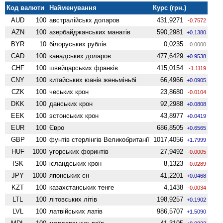
Код валюти
Найменування
Курс (грн.)
AUD
100
австралійськх доларов
431,9271
-0.7572
AZN
100
азербайджанських манатів
590,2981
+0.1380
BYR
10
білоруських рублів
0,0235
0.0000
CAD
100
канадських доларов
477,6429
+0.9538
CHF
100
швейцарських франків
415,0154
-1.1119
CNY
100
китайських юанів женьмiньбi
66,4966
+0.0905
CZK
100
чеських крон
23,8680
-0.0104
DKK
100
данських крон
92,2988
+0.0808
EEK
100
эстонських крон
43,8977
+0.0419
EUR
100
Євро
686,8505
+0.6565
GBP
100
фунтів стерлінгів Велико­британії
1017,4056
+1.7999
HUF
1000
угорських форинтів
27,9492
-0.0005
ISK
100
ісландських крон
8,1323
-0.0289
JPY
1000
японських єн
41,2201
+0.0468
KZT
100
казахстанських тенге
4,1438
-0.0034
LTL
100
літовських літів
198,9257
+0.1902
LVL
100
латвійських латів
986,5707
+1.5090