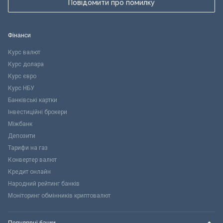
Повідомити про помилку
Фінанси
Курс валют
Курс долара
Курс євро
Курс НБУ
Банківські картки
Інвестиційні брокери
Міжбанк
Депозити
Тарифи на газ
Конвертер валют
Кредит онлайн
Народний рейтинг банків
Моніторинг обмінників криптовалют
Популярні банки