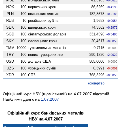
MDL
100
молдовських леїв
41,3105
+0.0823
NOK
100
норвезьких крон
86,5269
+0.4190
PLN
100
польських злотих
182,8578
+0.2185
RUB
10
російських рублів
1,9682
+0.0054
SEK
100
шведських крон
74,3562
+0.2972
SGD
100
сінгапурських доларів
331,4596
+0.3488
SKK
100
словацьких крон
20,4517
+0.0055
TMM
10000
туркменських манатів
9,7115
0.0000
TRY
100
нових турецьких лір
390,1230
+2.9022
USD
100
доларів США
505,0000
0.0000
UZS
100
узбецьких сумів
0,3991
-0.0001
XDR
100
СПЗ
768,3296
+0.5058
конвертер
Офіційний курс НБУ (щомісячний) на 4.07.2007 відсутній
Найближчі дані є на
1.07.2007
Офіційний курс банківських металів
НБУ на 4.07.2007