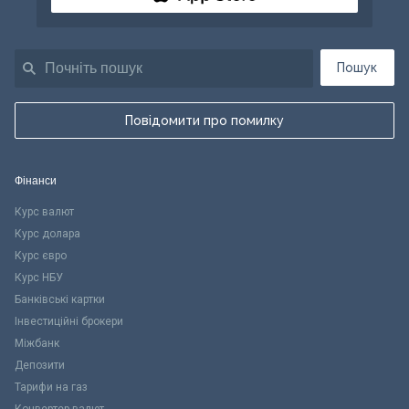
Пошук
Повідомити про помилку
Фінанси
Курс валют
Курс долара
Курс євро
Курс НБУ
Банківські картки
Інвестиційні брокери
Міжбанк
Депозити
Тарифи на газ
Конвертер валют