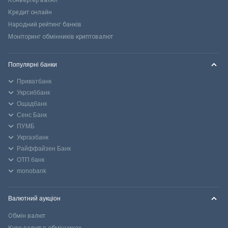
Кредит онлайн
Народний рейтинг банків
Моніторинг обмінників криптовалют
Популярні банки
Приватбанк
Укрсиббанк
Ощадбанк
Сенс Банк
ПУМБ
Укргазбанк
Райффайзен Банк
ОТП банк
monobank
Валютний аукціон
Обмін валют
Курс валют в обмінниках