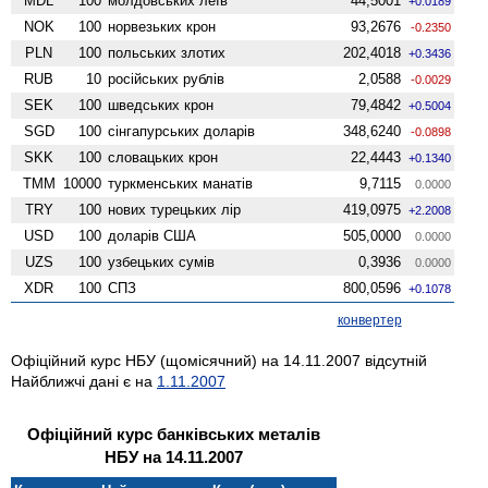
MDL
100
молдовських леїв
44,5001
+0.0189
NOK
100
норвезьких крон
93,2676
-0.2350
PLN
100
польських злотих
202,4018
+0.3436
RUB
10
російських рублів
2,0588
-0.0029
SEK
100
шведських крон
79,4842
+0.5004
SGD
100
сінгапурських доларів
348,6240
-0.0898
SKK
100
словацьких крон
22,4443
+0.1340
TMM
10000
туркменських манатів
9,7115
0.0000
TRY
100
нових турецьких лір
419,0975
+2.2008
USD
100
доларів США
505,0000
0.0000
UZS
100
узбецьких сумів
0,3936
0.0000
XDR
100
СПЗ
800,0596
+0.1078
конвертер
Офіційний курс НБУ (щомісячний) на 14.11.2007 відсутній
Найближчі дані є на
1.11.2007
Офіційний курс банківських металів
НБУ на 14.11.2007