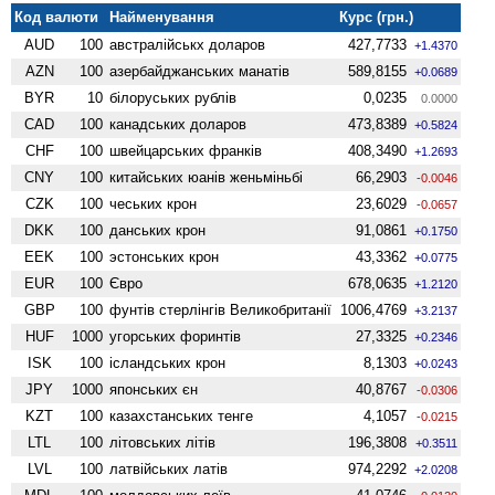
Код валюти
Найменування
Курс (грн.)
AUD
100
австралійськх доларов
427,7733
+1.4370
AZN
100
азербайджанських манатів
589,8155
+0.0689
BYR
10
білоруських рублів
0,0235
0.0000
CAD
100
канадських доларов
473,8389
+0.5824
CHF
100
швейцарських франків
408,3490
+1.2693
CNY
100
китайських юанів женьмiньбi
66,2903
-0.0046
CZK
100
чеських крон
23,6029
-0.0657
DKK
100
данських крон
91,0861
+0.1750
EEK
100
эстонських крон
43,3362
+0.0775
EUR
100
Євро
678,0635
+1.2120
GBP
100
фунтів стерлінгів Велико­британії
1006,4769
+3.2137
HUF
1000
угорських форинтів
27,3325
+0.2346
ISK
100
ісландських крон
8,1303
+0.0243
JPY
1000
японських єн
40,8767
-0.0306
KZT
100
казахстанських тенге
4,1057
-0.0215
LTL
100
літовських літів
196,3808
+0.3511
LVL
100
латвійських латів
974,2292
+2.0208