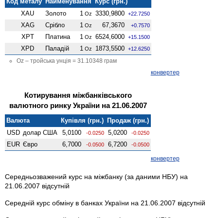
Код металу
Найменування
Курс (грн.)
XAU
Золото
1
3330,9800
Oz
+22.7250
XAG
Срібло
1
67,3670
Oz
+0.7570
XPT
Платина
1
6524,6000
Oz
+15.1500
XPD
Паладій
1
1873,5500
Oz
+12.6250
Oz – тройська унція = 31.10348 грам
конвертер
Котирування міжбанківського
валютного ринку України на 21.06.2007
Валюта
Купівля (грн.)
Продаж (грн.)
USD
долар США
5,0100
5,0200
-0.0250
-0.0250
EUR
Євро
6,7000
6,7200
-0.0500
-0.0500
конвертер
Середньозважений курс на міжбанку (за даними НБУ) на
21.06.2007 відсутній
Середній курс обміну в банках України на 21.06.2007 відсутній