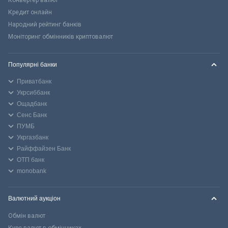
Кредит онлайн
Народний рейтинг банків
Моніторинг обмінників криптовалют
Популярні банки
Приватбанк
Укрсиббанк
Ощадбанк
Сенс Банк
ПУМБ
Укргазбанк
Райффайзен Банк
ОТП банк
monobank
Валютний аукціон
Обмін валют
Курс валют в обмінниках