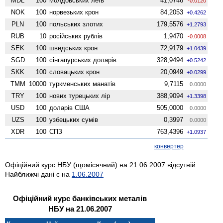
MDL
100
молдовських леїв
41,0746
-0.0120
NOK
100
норвезьких крон
84,2053
+0.4262
PLN
100
польських злотих
179,5576
+1.2793
RUB
10
російських рублів
1,9470
-0.0008
SEK
100
шведських крон
72,9179
+1.0439
SGD
100
сінгапурських доларів
328,9494
+0.5242
SKK
100
словацьких крон
20,0949
+0.0299
TMM
10000
туркменських манатів
9,7115
0.0000
TRY
100
нових турецьких лір
388,9094
+1.3398
USD
100
доларів США
505,0000
0.0000
UZS
100
узбецьких сумів
0,3997
0.0000
XDR
100
СПЗ
763,4396
+1.0937
конвертер
Офіційний курс НБУ (щомісячний) на 21.06.2007 відсутній
Найближчі дані є на
1.06.2007
Офіційний курс банківських металів
НБУ на 21.06.2007