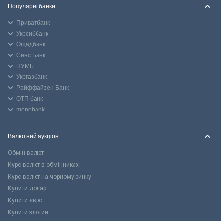
Популярні банки
Приватбанк
Укрсиббанк
Ощадбанк
Сенс Банк
ПУМБ
Укргазбанк
Райффайзен Банк
ОТП банк
monobank
Валютний аукціон
Обмін валют
Курс валют в обмінниках
Курс валют на чорному ринку
Купити долар
Купити євро
Купити злотий