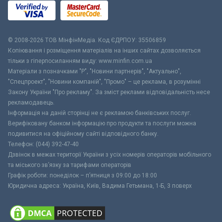
© 2008-2026 ТОВ МiнфiнМедiа. Код ЄДРПОУ: 35506859
Копіювання і розміщення матеріалів на інших сайтах дозволяється
тільки з гіперпосиланням виду: www.minfin.com.ua
Матеріали з позначками "Р", "Новини партнерів", "Актуально",
"Спецпроект", "Новини компаній", "Промо" – це реклама, в розумінні
Закону України "Про рекламу". За зміст реклами відповідальність несе
рекламодавець.
Інформація на даній сторінці не є рекламою банківських послуг.
Верифіковану банком інформацію про продукти та послуги можна
подивитися на офіційному сайті відповідного банку.
Телефон: (044) 392-47-40
Дзвінок в межах території України з усіх номерів операторів мобільного
та міського зв’язку за тарифами операторів
Графік роботи: понеділок – п’ятниця з 09:00 до 18:00
Юридична адреса: Україна, Київ, Вадима Гетьмана, 1-Б, 3 поверх