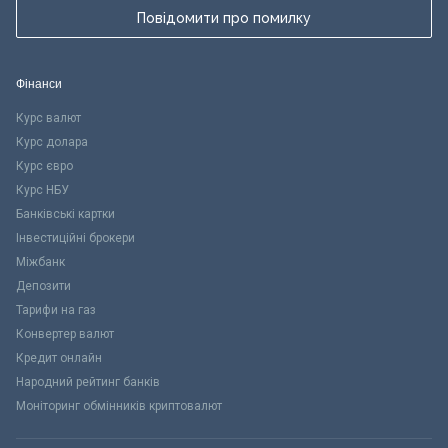
Повідомити про помилку
Фінанси
Курс валют
Курс долара
Курс євро
Курс НБУ
Банківські картки
Інвестиційні брокери
Міжбанк
Депозити
Тарифи на газ
Конвертер валют
Кредит онлайн
Народний рейтинг банків
Моніторинг обмінників криптовалют