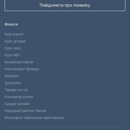
Повідомити про помилку
Фінанси
Курс валют
Курс долара
Курс євро
Курс НБУ
Банківські картки
Інвестиційні брокери
Міжбанк
Депозити
Тарифи на газ
Конвертер валют
Кредит онлайн
Народний рейтинг банків
Моніторинг обмінників криптовалют