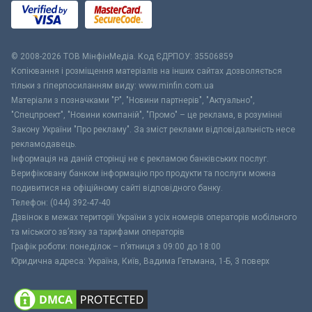
© 2008-2026 ТОВ МiнфiнМедiа. Код ЄДРПОУ: 35506859
Копіювання і розміщення матеріалів на інших сайтах дозволяється
тільки з гіперпосиланням виду: www.minfin.com.ua
Матеріали з позначками "Р", "Новини партнерів", "Актуально",
"Спецпроект", "Новини компаній", "Промо" – це реклама, в розумінні
Закону України "Про рекламу". За зміст реклами відповідальність несе
рекламодавець.
Інформація на даній сторінці не є рекламою банківських послуг.
Верифіковану банком інформацію про продукти та послуги можна
подивитися на офіційному сайті відповідного банку.
Телефон: (044) 392-47-40
Дзвінок в межах території України з усіх номерів операторів мобільного
та міського зв’язку за тарифами операторів
Графік роботи: понеділок – п’ятниця з 09:00 до 18:00
Юридична адреса: Україна, Київ, Вадима Гетьмана, 1-Б, 3 поверх