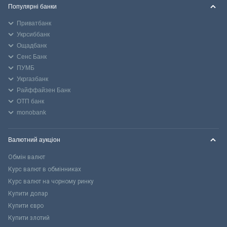
Популярні банки
Приватбанк
Укрсиббанк
Ощадбанк
Сенс Банк
ПУМБ
Укргазбанк
Райффайзен Банк
ОТП банк
monobank
Валютний аукціон
Обмін валют
Курс валют в обмінниках
Курс валют на чорному ринку
Купити долар
Купити євро
Купити злотий