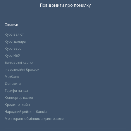
Повідомити про помилку
Фінанси
Курс валют
Курс долара
Курс євро
Курс НБУ
Банківські картки
Інвестиційні брокери
Міжбанк
Депозити
Тарифи на газ
Конвертер валют
Кредит онлайн
Народний рейтинг банків
Моніторинг обмінників криптовалют