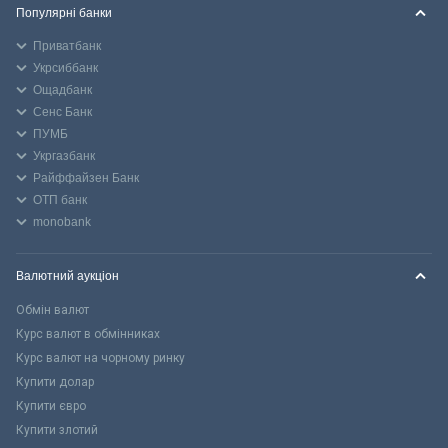
Популярні банки
Приватбанк
Укрсиббанк
Ощадбанк
Сенс Банк
ПУМБ
Укргазбанк
Райффайзен Банк
ОТП банк
monobank
Валютний аукціон
Обмін валют
Курс валют в обмінниках
Курс валют на чорному ринку
Купити долар
Купити євро
Купити злотий