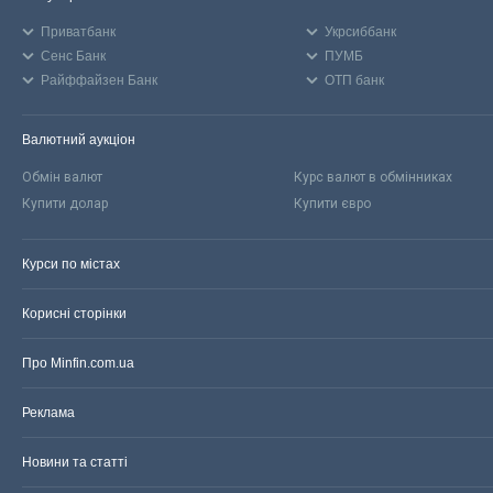
Приватбанк
Укрсиббанк
Сенс Банк
ПУМБ
Райффайзен Банк
ОТП банк
Валютний аукціон
Обмін валют
Курс валют в обмінниках
Купити долар
Купити євро
Курси по містах
Корисні сторінки
Про Minfin.com.ua
Реклама
Новини та статті