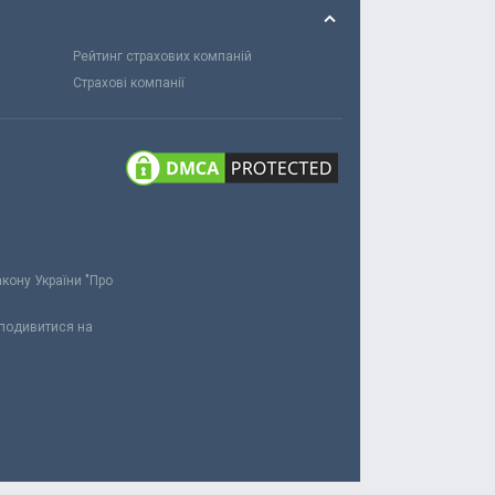
Рейтинг страхових компаній
Страхові компанії
акону України "Про
 подивитися на