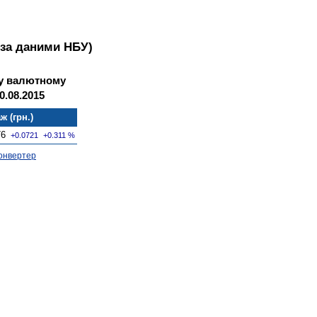
(за даними НБУ)
му валютному
0.08.2015
ж (грн.)
76
+0.0721
+0.311 %
онвертер