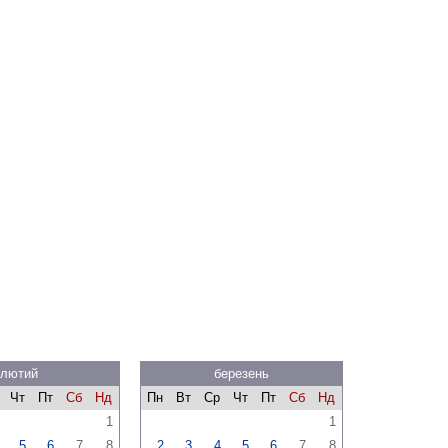
лютий
березень
Чт
Пт
Сб
Нд
Пн
Вт
Ср
Чт
Пт
Сб
Нд
1
1
5
6
7
8
2
3
4
5
6
7
8