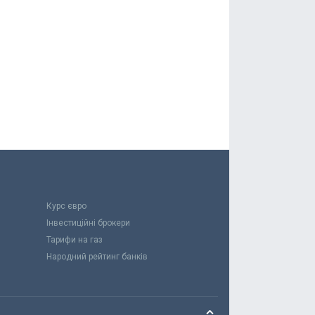
Курс євро
Інвестиційні брокери
Тарифи на газ
Народний рейтинг банків