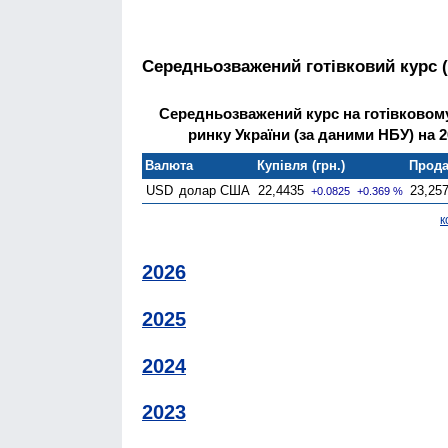
Середньозважений готівковий курс 
Середньозважений курс на готівково
ринку України (за даними НБУ) на 2
Валюта
Купівля (грн.)
Прода
USD
долар США
22,4435
23,25
+0.0825
+0.369 %
к
2026
2025
2024
2023