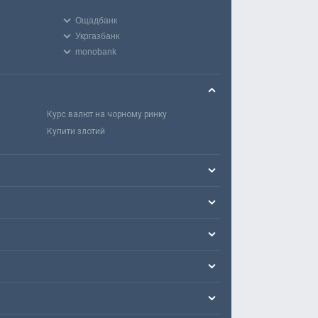
Ощадбанк
Укргазбанк
monobank
Курс валют на чорному ринку
Купити злотий