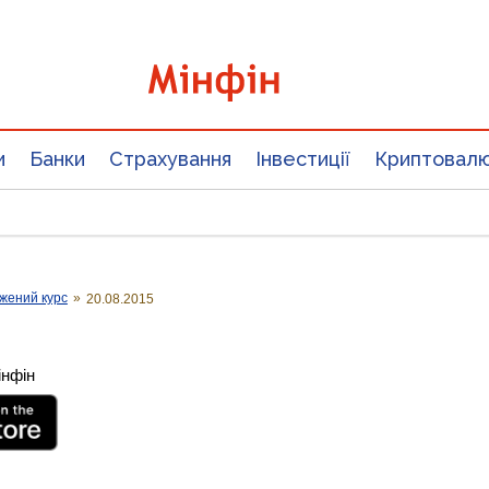
и
Банки
Страхування
Інвестиції
Криптовал
жений курс
»
20.08.2015
інфін