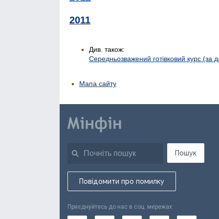
2011
Див. також:
Середньозважений готівковий курс (за 
Мапа сайту
Пошук
Повідомити про помилку
Приєднуйтесь до нас в соц. мережах: