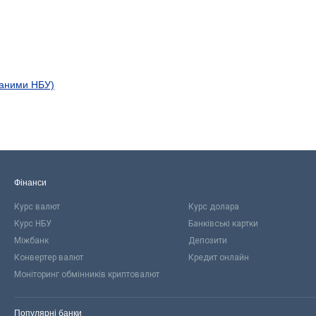
даними НБУ)
Фінанси
Курс валют
Курс долара
Курс НБУ
Банківські картки
Міжбанк
Депозити
Конвертер валют
Кредит онлайн
Моніторинг обмінників криптовалют
Популярні банки