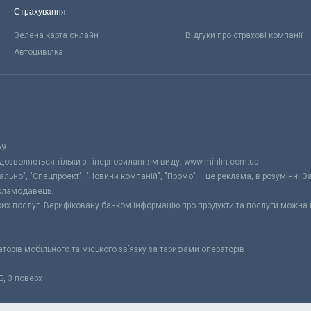
Страхування
Зелена карта онлайн
Відгуки про страхові компанії
Автоцивілка
59
 дозволяється тільки з гіперпосиланням виду: www.minfin.com.ua
уально", "Спецпроект", "Новини компаній", "Промо" – це реклама, в розумінні З
екламодавець.
ьких послуг. Верифіковану банком інформацію про продукти та послуги можна
раторів мобільного та міського зв’язку за тарифами операторів
Б, 3 поверх