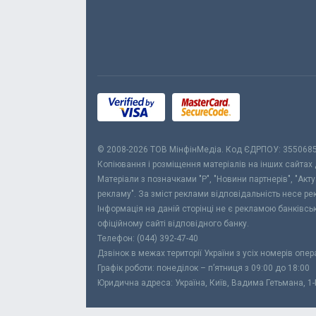
© 2008-2026 ТОВ МiнфiнМедiа. Код ЄДРПОУ: 355068
Копіювання і розміщення матеріалів на інших сайтах
Матеріали з позначками "Р", "Новини партнерів", "Акт
рекламу". За зміст реклами відповідальність несе р
Інформація на даній сторінці не є рекламою банківс
офіційному сайті відповідного банку.
Телефон: (044) 392-47-40
Дзвінок в межах території України з усіх номерів опе
Графік роботи: понеділок – п’ятниця з 09:00 до 18:00
Юридична адреса: Україна, Київ, Вадима Гетьмана, 1-