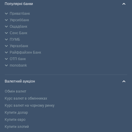
Популярні банки
Приватбанк
Укрсиббанк
Ощадбанк
Сенс Банк
ПУМБ
Укргазбанк
Райффайзен Банк
ОТП банк
monobank
Валютний аукціон
Обмін валют
Курс валют в обмінниках
Курс валют на чорному ринку
Купити долар
Купити євро
Купити злотий