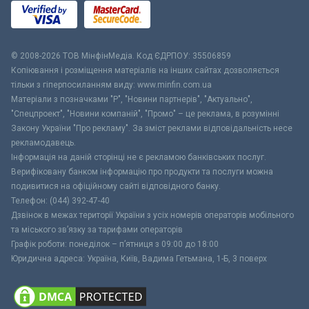
© 2008-2026 ТОВ МiнфiнМедiа. Код ЄДРПОУ: 35506859
Копіювання і розміщення матеріалів на інших сайтах дозволяється
тільки з гіперпосиланням виду: www.minfin.com.ua
Матеріали з позначками "Р", "Новини партнерів", "Актуально",
"Спецпроект", "Новини компаній", "Промо" – це реклама, в розумінні
Закону України "Про рекламу". За зміст реклами відповідальність несе
рекламодавець.
Інформація на даній сторінці не є рекламою банківських послуг.
Верифіковану банком інформацію про продукти та послуги можна
подивитися на офіційному сайті відповідного банку.
Телефон: (044) 392-47-40
Дзвінок в межах території України з усіх номерів операторів мобільного
та міського зв’язку за тарифами операторів
Графік роботи: понеділок – п’ятниця з 09:00 до 18:00
Юридична адреса: Україна, Київ, Вадима Гетьмана, 1-Б, 3 поверх