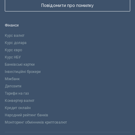
Повідомити про помилку
Фінанси
Курс валют
Курс долара
Курс євро
Курс НБУ
Банківські картки
Інвестиційні брокери
Міжбанк
Депозити
Тарифи на газ
Конвертер валют
Кредит онлайн
Народний рейтинг банків
Моніторинг обмінників криптовалют