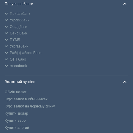
Популярні банки
Приватбанк
Укрсиббанк
Ощадбанк
Сенс Банк
ПУМБ
Укргазбанк
Райффайзен Банк
ОТП банк
monobank
Валютний аукціон
Обмін валют
Курс валют в обмінниках
Курс валют на чорному ринку
Купити долар
Купити євро
Купити злотий