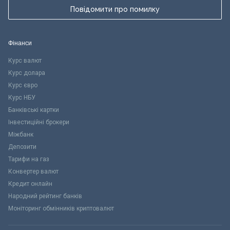
Повідомити про помилку
Фінанси
Курс валют
Курс долара
Курс євро
Курс НБУ
Банківські картки
Інвестиційні брокери
Міжбанк
Депозити
Тарифи на газ
Конвертер валют
Кредит онлайн
Народний рейтинг банків
Моніторинг обмінників криптовалют