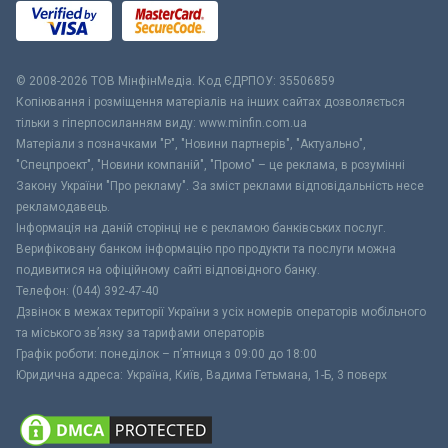
© 2008-2026 ТОВ МiнфiнМедiа. Код ЄДРПОУ: 35506859
Копіювання і розміщення матеріалів на інших сайтах дозволяється
тільки з гіперпосиланням виду: www.minfin.com.ua
Матеріали з позначками "Р", "Новини партнерів", "Актуально",
"Спецпроект", "Новини компаній", "Промо" – це реклама, в розумінні
Закону України "Про рекламу". За зміст реклами відповідальність несе
рекламодавець.
Інформація на даній сторінці не є рекламою банківських послуг.
Верифіковану банком інформацію про продукти та послуги можна
подивитися на офіційному сайті відповідного банку.
Телефон: (044) 392-47-40
Дзвінок в межах території України з усіх номерів операторів мобільного
та міського зв’язку за тарифами операторів
Графік роботи: понеділок – п’ятниця з 09:00 до 18:00
Юридична адреса: Україна, Київ, Вадима Гетьмана, 1-Б, 3 поверх