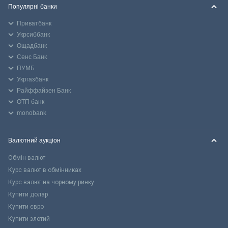
Популярні банки
Приватбанк
Укрсиббанк
Ощадбанк
Сенс Банк
ПУМБ
Укргазбанк
Райффайзен Банк
ОТП банк
monobank
Валютний аукціон
Обмін валют
Курс валют в обмінниках
Курс валют на чорному ринку
Купити долар
Купити євро
Купити злотий