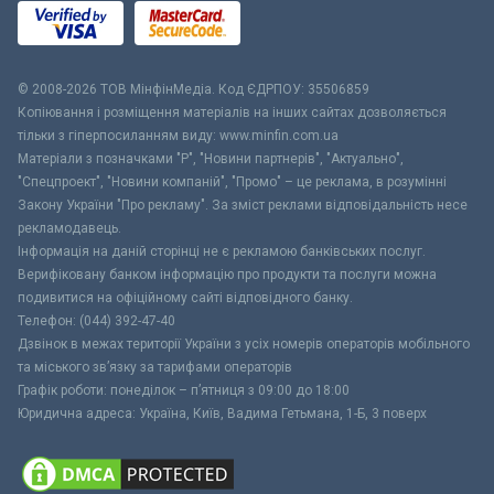
© 2008-2026 ТОВ МiнфiнМедiа. Код ЄДРПОУ: 35506859
Копіювання і розміщення матеріалів на інших сайтах дозволяється
тільки з гіперпосиланням виду: www.minfin.com.ua
Матеріали з позначками "Р", "Новини партнерів", "Актуально",
"Спецпроект", "Новини компаній", "Промо" – це реклама, в розумінні
Закону України "Про рекламу". За зміст реклами відповідальність несе
рекламодавець.
Інформація на даній сторінці не є рекламою банківських послуг.
Верифіковану банком інформацію про продукти та послуги можна
подивитися на офіційному сайті відповідного банку.
Телефон: (044) 392-47-40
Дзвінок в межах території України з усіх номерів операторів мобільного
та міського зв’язку за тарифами операторів
Графік роботи: понеділок – п’ятниця з 09:00 до 18:00
Юридична адреса: Україна, Київ, Вадима Гетьмана, 1-Б, 3 поверх