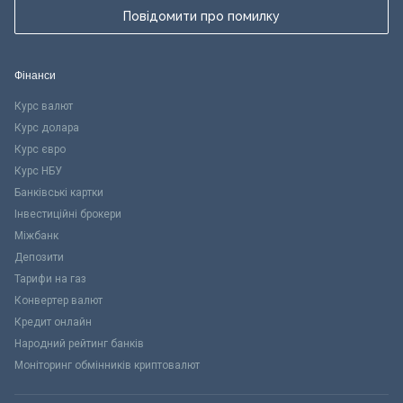
Повідомити про помилку
Фінанси
Курс валют
Курс долара
Курс євро
Курс НБУ
Банківські картки
Інвестиційні брокери
Міжбанк
Депозити
Тарифи на газ
Конвертер валют
Кредит онлайн
Народний рейтинг банків
Моніторинг обмінників криптовалют