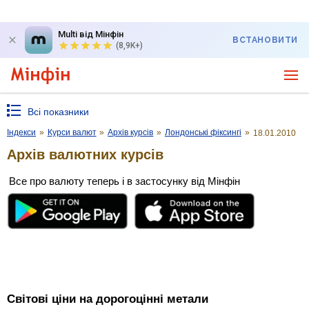
Multi від Мінфін
ВСТАНОВИТИ
(8,9K+)
Всі показники
Індекси
»
Курси валют
»
Архів курсів
»
Лондонські фіксингі
»
18.01.2010
Архів валютних курсів
Все про валюту теперь і в застосунку від Мінфін
Світові ціни на дорогоцінні метали