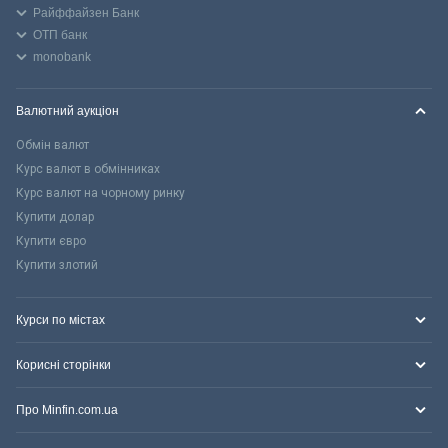
Райффайзен Банк
ОТП банк
monobank
Валютний аукціон
Обмін валют
Курс валют в обмінниках
Курс валют на чорному ринку
Купити долар
Купити євро
Купити злотий
Курси по містах
Корисні сторінки
Про Minfin.com.ua