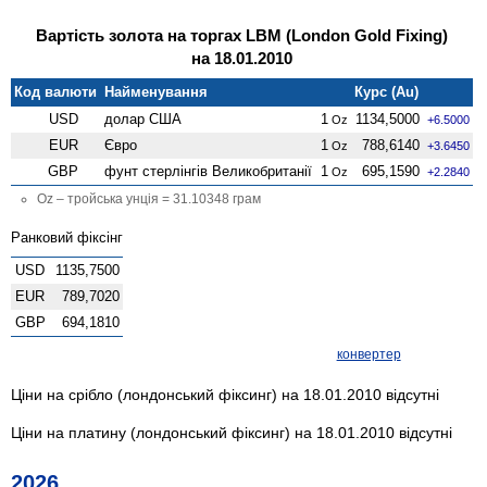
Вартість золота на торгах LBM (London Gold Fixing)
на 18.01.2010
Код валюти
Найменування
Курс (Au)
USD
долар США
1
1134,5000
Oz
+6.5000
EUR
Євро
1
788,6140
Oz
+3.6450
GBP
фунт стерлінгів Велико­британії
1
695,1590
Oz
+2.2840
Oz – тройська унція = 31.10348 грам
Ранковий фіксінг
USD
1135,7500
EUR
789,7020
GBP
694,1810
конвертер
Ціни на срібло (лондонський фіксинг) на 18.01.2010 відсутні
Ціни на платину (лондонський фіксинг) на 18.01.2010 відсутні
2026