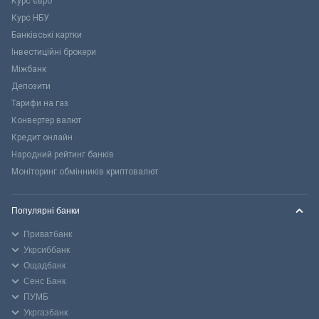
Курс євро
Курс НБУ
Банківські картки
Інвестиційні брокери
Міжбанк
Депозити
Тарифи на газ
Конвертер валют
Кредит онлайн
Народний рейтинг банків
Моніторинг обмінників криптовалют
Популярні банки
Приватбанк
Укрсиббанк
Ощадбанк
Сенс Банк
ПУМБ
Укргазбанк