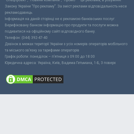
"Спецпроект", "Новини компаній", "Промо" – це реклама, в розумінні
Закону України "Про рекламу". За зміст реклами відповідальність несе
рекламодавець.
Інформація на даній сторінці не є рекламою банківських послуг.
Верифіковану банком інформацію про продукти та послуги можна
подивитися на офіційному сайті відповідного банку.
Телефон: (044) 392-47-40
Дзвінок в межах території України з усіх номерів операторів мобільного
та міського зв’язку за тарифами операторів
Графік роботи: понеділок – п’ятниця з 09:00 до 18:00
Юридична адреса: Україна, Київ, Вадима Гетьмана, 1-Б, 3 поверх