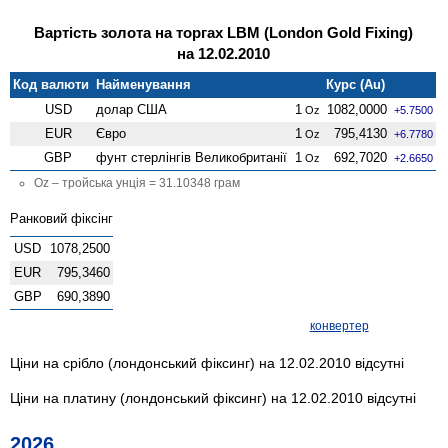
Вартість золота на торгах LBM (London Gold Fixing)
на 12.02.2010
Код валюти
Найменування
Курс (Au)
USD
долар США
1
1082,0000
Oz
+5.7500
EUR
Євро
1
795,4130
Oz
+6.7780
GBP
фунт стерлінгів Велико­британії
1
692,7020
Oz
+2.6650
Oz – тройська унція = 31.10348 грам
Ранковий фіксінг
USD
1078,2500
EUR
795,3460
GBP
690,3890
конвертер
Ціни на срібло (лондонський фіксинг) на 12.02.2010 відсутні
Ціни на платину (лондонський фіксинг) на 12.02.2010 відсутні
2026