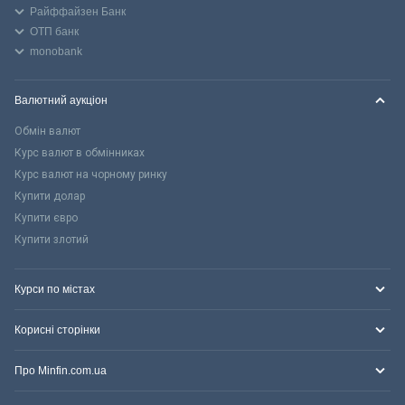
Райффайзен Банк
ОТП банк
monobank
Валютний аукціон
Обмін валют
Курс валют в обмінниках
Курс валют на чорному ринку
Купити долар
Купити євро
Купити злотий
Курси по містах
Корисні сторінки
Про Minfin.com.ua