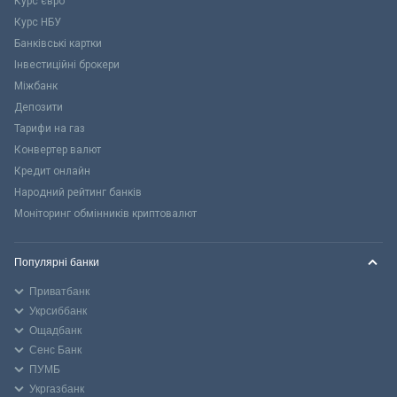
Курс євро
Курс НБУ
Банківські картки
Інвестиційні брокери
Міжбанк
Депозити
Тарифи на газ
Конвертер валют
Кредит онлайн
Народний рейтинг банків
Моніторинг обмінників криптовалют
Популярні банки
Приватбанк
Укрсиббанк
Ощадбанк
Сенс Банк
ПУМБ
Укргазбанк