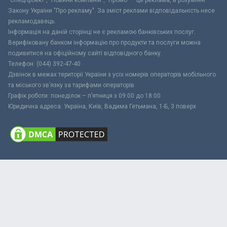
"Спецпроект", "Новини компаній", "Промо" – це реклама, в розумінні
Закону України "Про рекламу". За зміст реклами відповідальність несе
рекламодавець.
Інформація на даній сторінці не є рекламою банківських послуг.
Верифіковану банком інформацію про продукти та послуги можна
подивитися на офіційному сайті відповідного банку.
Телефон: (044) 392-47-40
Дзвінок в межах території України з усіх номерів операторів мобільного
та міського зв’язку за тарифами операторів
Графік роботи: понеділок – п’ятниця з 09:00 до 18:00
Юридична адреса: Україна, Київ, Вадима Гетьмана, 1-Б, 3 поверх