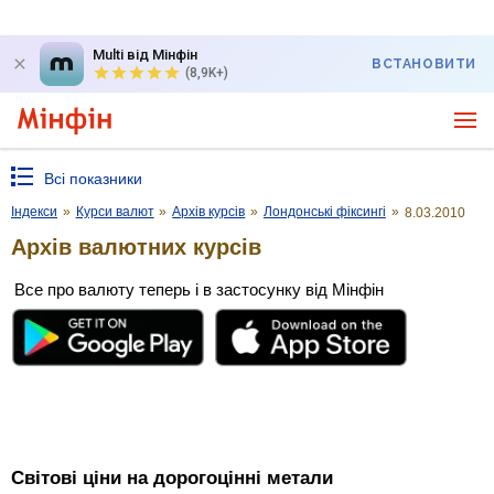
Multi від Мінфін
ВСТАНОВИТИ
(8,9K+)
Всі показники
Індекси
»
Курси валют
»
Архів курсів
»
Лондонські фіксингі
»
8.03.2010
Архів валютних курсів
Все про валюту теперь і в застосунку від Мінфін
Світові ціни на дорогоцінні метали