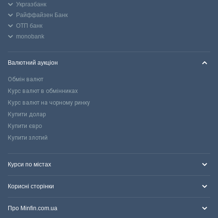
Укргазбанк
Райффайзен Банк
ОТП банк
monobank
Валютний аукціон
Обмін валют
Курс валют в обмінниках
Курс валют на чорному ринку
Купити долар
Купити євро
Купити злотий
Курси по містах
Корисні сторінки
Про Minfin.com.ua