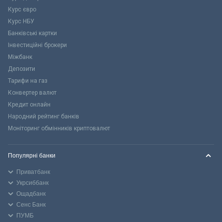
Курс євро
Курс НБУ
Банківські картки
Інвестиційні брокери
Міжбанк
Депозити
Тарифи на газ
Конвертер валют
Кредит онлайн
Народний рейтинг банків
Моніторинг обмінників криптовалют
Популярні банки
Приватбанк
Укрсиббанк
Ощадбанк
Сенс Банк
ПУМБ