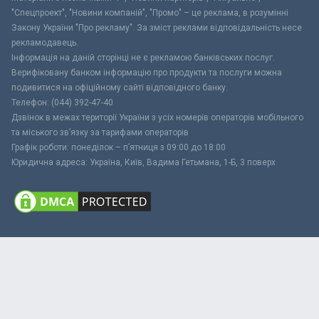
"Спецпроект", "Новини компаній", "Промо" – це реклама, в розумінні
Закону України "Про рекламу". За зміст реклами відповідальність несе
рекламодавець.
Інформація на даній сторінці не є рекламою банківських послуг.
Верифіковану банком інформацію про продукти та послуги можна
подивитися на офіційному сайті відповідного банку.
Телефон: (044) 392-47-40
Дзвінок в межах території України з усіх номерів операторів мобільного
та міського зв’язку за тарифами операторів
Графік роботи: понеділок – п’ятниця з 09:00 до 18:00
Юридична адреса: Україна, Київ, Вадима Гетьмана, 1-Б, 3 поверх