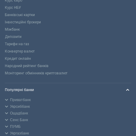
Курс євро
Курс НБУ
Банківські картки
Інвестиційні брокери
Міжбанк
Депозити
Тарифи на газ
Конвертер валют
Кредит онлайн
Народний рейтинг банків
Моніторинг обмінників криптовалют
Популярні банки
Приватбанк
Укрсиббанк
Ощадбанк
Сенс Банк
ПУМБ
Укргазбанк