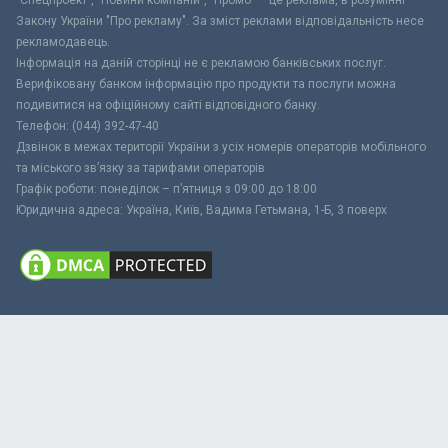
"Спецпроект", "Новини компаній", "Промо" – це реклама, в розумінні
Закону України "Про рекламу". За зміст реклами відповідальність несе
рекламодавець.
Інформація на даній сторінці не є рекламою банківських послуг.
Верифіковану банком інформацію про продукти та послуги можна
подивитися на офіційному сайті відповідного банку.
Телефон: (044) 392-47-40
Дзвінок в межах території України з усіх номерів операторів мобільного
та міського зв’язку за тарифами операторів
Графік роботи: понеділок – п’ятниця з 09:00 до 18:00
Юридична адреса: Україна, Київ, Вадима Гетьмана, 1-Б, 3 поверх