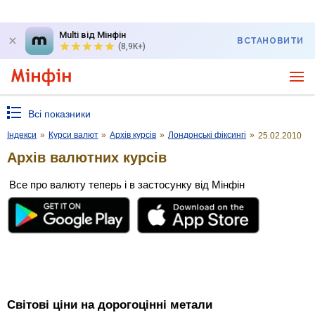
Multi від Мінфін
ВСТАНОВИТИ
(8,9K+)
Всі показники
Індекси
»
Курси валют
»
Архів курсів
»
Лондонські фіксингі
»
25.02.2010
Архів валютних курсів
Все про валюту теперь і в застосунку від Мінфін
Світові ціни на дорогоцінні метали