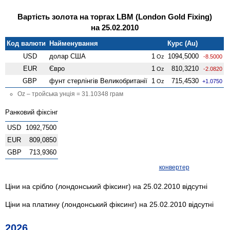
Вартість золота на торгах LBM (London Gold Fixing)
на 25.02.2010
Код валюти
Найменування
Курс (Au)
USD
долар США
1
1094,5000
Oz
-8.5000
EUR
Євро
1
810,3210
Oz
-2.0820
GBP
фунт стерлінгів Велико­британії
1
715,4530
Oz
+1.0750
Oz – тройська унція = 31.10348 грам
Ранковий фіксінг
USD
1092,7500
EUR
809,0850
GBP
713,9360
конвертер
Ціни на срібло (лондонський фіксинг) на 25.02.2010 відсутні
Ціни на платину (лондонський фіксинг) на 25.02.2010 відсутні
2026