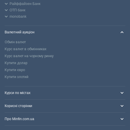
Райффайзен Банк
ОТП банк
monobank
Валютний аукціон
Обмін валют
Курс валют в обмінниках
Курс валют на чорному ринку
Купити долар
Купити євро
Купити злотий
Курси по містах
Корисні сторінки
Про Minfin.com.ua