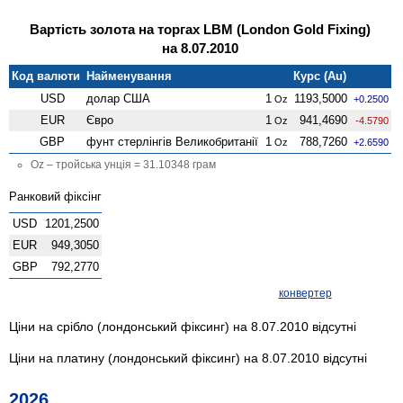
Вартість золота на торгах LBM (London Gold Fixing)
на 8.07.2010
Код валюти
Найменування
Курс (Au)
USD
долар США
1
1193,5000
Oz
+0.2500
EUR
Євро
1
941,4690
Oz
-4.5790
GBP
фунт стерлінгів Велико­британії
1
788,7260
Oz
+2.6590
Oz – тройська унція = 31.10348 грам
Ранковий фіксінг
USD
1201,2500
EUR
949,3050
GBP
792,2770
конвертер
Ціни на срібло (лондонський фіксинг) на 8.07.2010 відсутні
Ціни на платину (лондонський фіксинг) на 8.07.2010 відсутні
2026