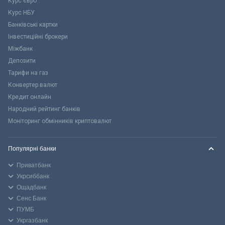
Курс євро
Курс НБУ
Банківські картки
Інвестиційні брокери
Міжбанк
Депозити
Тарифи на газ
Конвертер валют
Кредит онлайн
Народний рейтинг банків
Моніторинг обмінників криптовалют
Популярні банки
Приватбанк
Укрсиббанк
Ощадбанк
Сенс Банк
ПУМБ
Укргазбанк