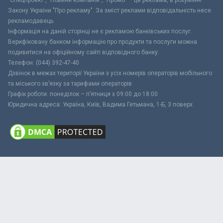
"Спецпроект", "Новини компаній", "Промо" – це реклама, в розумінні
Закону України "Про рекламу". За зміст реклами відповідальність несе
рекламодавець.
Інформація на даній сторінці не є рекламою банківських послуг.
Верифіковану банком інформацію про продукти та послуги можна
подивитися на офіційному сайті відповідного банку.
Телефон: (044) 392-47-40
Дзвінок в межах території України з усіх номерів операторів мобільного
та міського зв’язку за тарифами операторів
Графік роботи: понеділок – п’ятниця з 09:00 до 18:00
Юридична адреса: Україна, Київ, Вадима Гетьмана, 1-Б, 3 поверх