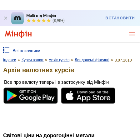
Multi від Мінфін
ВСТАНОВИТИ
(8,9K+)
Всі показники
Індекси
»
Курси валют
»
Архів курсів
»
Лондонські фіксингі
»
8.07.2010
Архів валютних курсів
Все про валюту теперь і в застосунку від Мінфін
Світові ціни на дорогоцінні метали