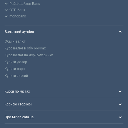
Райффайзен Банк
ОТП банк
monobank
Валютний аукціон
Обмін валют
Курс валют в обмінниках
Курс валют на чорному ринку
Купити долар
Купити євро
Купити злотий
Курси по містах
Корисні сторінки
Про Minfin.com.ua