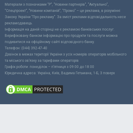
Матеріали з позначками "Р", "Новини партнерів", "Актуально",
"Спецпроект", "Новини компаній", "Промо" – це реклама, в розумінні
Закону України "Про рекламу". За зміст реклами відповідальність несе
рекламодавець.
Інформація на даній сторінці не є рекламою банківських послуг.
Верифіковану банком інформацію про продукти та послуги можна
подивитися на офіційному сайті відповідного банку.
Телефон: (044) 392-47-40
Дзвінок в межах території України з усіх номерів операторів мобільного
та міського зв’язку за тарифами операторів
Графік роботи: понеділок – п’ятниця з 09:00 до 18:00
Юридична адреса: Україна, Київ, Вадима Гетьмана, 1-Б, 3 поверх