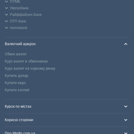
ПУМБ
Укргазбанк
Райффайзен Банк
ОТП банк
monobank
Валютний аукціон
Обмін валют
Курс валют в обмінниках
Курс валют на чорному ринку
Купити долар
Купити євро
Купити злотий
Курси по містах
Корисні сторінки
Про Minfin.com.ua