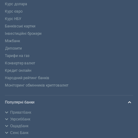
Курс долара
Курс євро
Курс НБУ
Банківські картки
Інвестиційні брокери
Міжбанк
Депозити
Тарифи на газ
Конвертер валют
Кредит онлайн
Народний рейтинг банків
Моніторинг обмінників криптовалют
Популярні банки
Приватбанк
Укрсиббанк
Ощадбанк
Сенс Банк