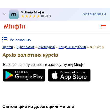
Multi від Мінфін
ВСТАНОВИТИ
(8,9K+)
Всі показники
Індекси
»
Курси валют
»
Архів курсів
»
Лондонські фіксингі
»
9.07.2010
Архів валютних курсів
Все про валюту теперь і в застосунку від Мінфін
Світові ціни на дорогоцінні метали