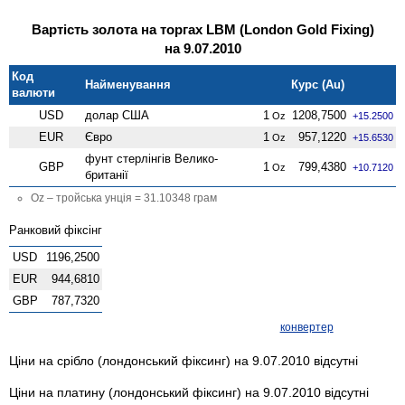
Вартість золота на торгах LBM (London Gold Fixing)
на 9.07.2010
Код
Найменування
Курс (Au)
валюти
USD
долар США
1
1208,7500
Oz
+15.2500
EUR
Євро
1
957,1220
Oz
+15.6530
фунт стерлінгів Велико­
GBP
1
799,4380
Oz
+10.7120
британії
Oz – тройська унція = 31.10348 грам
Ранковий фіксінг
USD
1196,2500
EUR
944,6810
GBP
787,7320
конвертер
Ціни на срібло (лондонський фіксинг) на 9.07.2010 відсутні
Ціни на платину (лондонський фіксинг) на 9.07.2010 відсутні