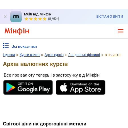
Multi від Мінфін
ВСТАНОВИТИ
(8,9K+)
Всі показники
Індекси
»
Курси валют
»
Архів курсів
»
Лондонські фіксингі
»
8.06.2010
Архів валютних курсів
Все про валюту теперь і в застосунку від Мінфін
Світові ціни на дорогоцінні метали