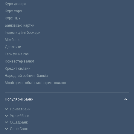
Курс долара
Курс євро
Курс НБУ
Банківські картки
Інвестиційні брокери
Міжбанк
Депозити
Тарифи на газ
Конвертер валют
Кредит онлайн
Народний рейтинг банків
Моніторинг обмінників криптовалют
Популярні банки
Приватбанк
Укрсиббанк
Ощадбанк
Сенс Банк