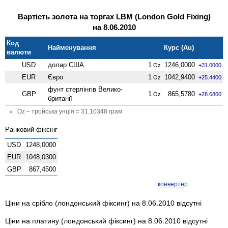
Вартість золота на торгах LBM (London Gold Fixing)
на 8.06.2010
Код
Найменування
Курс (Au)
валюти
USD
долар США
1
1246,0000
Oz
+31.0000
EUR
Євро
1
1042,9400
Oz
+25.4400
фунт стерлінгів Велико­
GBP
1
865,5780
Oz
+28.6860
британії
Oz – тройська унція = 31.10348 грам
Ранковий фіксінг
USD
1248,0000
EUR
1048,0300
GBP
867,4500
конвертер
Ціни на срібло (лондонський фіксинг) на 8.06.2010 відсутні
Ціни на платину (лондонський фіксинг) на 8.06.2010 відсутні