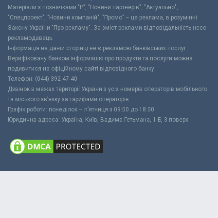
Матеріали з позначками "Р", "Новини партнерів", "Актуально",
"Спецпроект", "Новини компаній", "Промо" – це реклама, в розумінні
Закону України "Про рекламу". За зміст реклами відповідальність несе
рекламодавець.
Інформація на даній сторінці не є рекламою банківських послуг.
Верифіковану банком інформацію про продукти та послуги можна
подивитися на офіційному сайті відповідного банку.
Телефон: (044) 392-47-40
Дзвінок в межах території України з усіх номерів операторів мобільного
та міського зв’язку за тарифами операторів
Графік роботи: понеділок – п’ятниця з 09:00 до 18:00
Юридична адреса: Україна, Київ, Вадима Гетьмана, 1-Б, 3 поверх