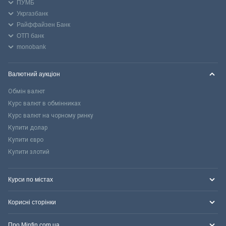
ПУМБ
Укргазбанк
Райффайзен Банк
ОТП банк
monobank
Валютний аукціон
Обмін валют
Курс валют в обмінниках
Курс валют на чорному ринку
Купити долар
Купити євро
Купити злотий
Курси по містах
Корисні сторінки
Про Minfin.com.ua