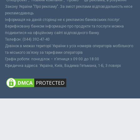
"Спецпроект", "Новини компаній", "Промо" – це реклама, в розумінні
Закону України "Про рекламу". За зміст реклами відповідальність несе
рекламодавець.
Інформація на даній сторінці не є рекламою банківських послуг.
Верифіковану банком інформацію про продукти та послуги можна
подивитися на офіційному сайті відповідного банку.
Телефон: (044) 392-47-40
Дзвінок в межах території України з усіх номерів операторів мобільного
та міського зв’язку за тарифами операторів
Графік роботи: понеділок – п’ятниця з 09:00 до 18:00
Юридична адреса: Україна, Київ, Вадима Гетьмана, 1-Б, 3 поверх