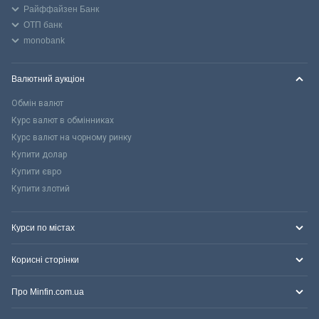
Райффайзен Банк
ОТП банк
monobank
Валютний аукціон
Обмін валют
Курс валют в обмінниках
Курс валют на чорному ринку
Купити долар
Купити євро
Купити злотий
Курси по містах
Корисні сторінки
Про Minfin.com.ua