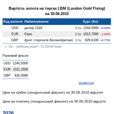
Вартість золота на торгах LBM (London Gold Fixing)
на 30.06.2010
Код валюти
Найменування
Курс (Au)
USD
долар США
1
1244,0000
Oz
+9.5000
EUR
Євро
1
1012,7000
Oz
-2.8400
GBP
фунт стерлінгів Велико­британії
1
829,6100
Oz
+9.7750
Oz – тройська унція = 31.10348 грам
Ранковий фіксінг
USD
1240,5000
EUR
1011,2500
GBP
826,0090
конвертер
Ціни на срібло (лондонський фіксинг) на 30.06.2010 відсутні
Ціни на платину (лондонський фіксинг) на 30.06.2010 відсутні
2026