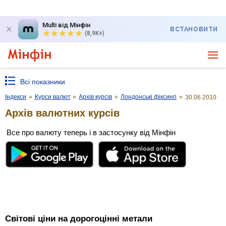
Multi від Мінфін
ВСТАНОВИТИ
(8,9K+)
Всі показники
Індекси
»
Курси валют
»
Архів курсів
»
Лондонські фіксингі
»
30.06.2010
Архів валютних курсів
Все про валюту теперь і в застосунку від Мінфін
Світові ціни на дорогоцінні метали