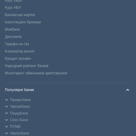
Курс євро
Курс НБУ
Банківські картки
Інвестиційні брокери
Міжбанк
Депозити
Тарифи на газ
Конвертер валют
Кредит онлайн
Народний рейтинг банків
Моніторинг обмінників криптовалют
Популярні банки
Приватбанк
Укрсиббанк
Ощадбанк
Сенс Банк
ПУМБ
Укргазбанк