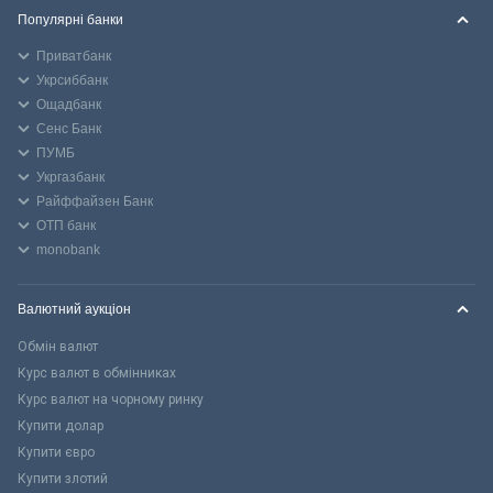
Популярні банки
Приватбанк
Укрсиббанк
Ощадбанк
Сенс Банк
ПУМБ
Укргазбанк
Райффайзен Банк
ОТП банк
monobank
Валютний аукціон
Обмін валют
Курс валют в обмінниках
Курс валют на чорному ринку
Купити долар
Купити євро
Купити злотий