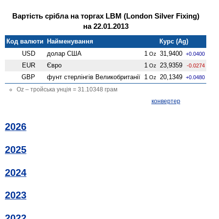
Вартість срібла на торгах LBM (London Silver Fixing)
на 22.01.2013
Код валюти
Найменування
Курс (Ag)
USD
долар США
1
31,9400
Oz
+0.0400
EUR
Євро
1
23,9359
Oz
-0.0274
GBP
фунт стерлінгів Велико­британії
1
20,1349
Oz
+0.0480
Oz – тройська унція = 31.10348 грам
конвертер
2026
2025
2024
2023
2022