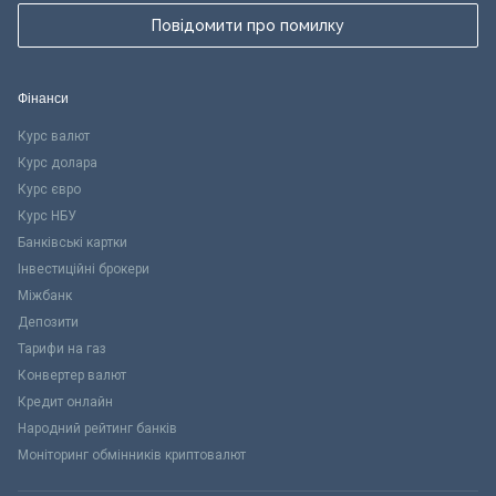
Повідомити про помилку
Фінанси
Курс валют
Курс долара
Курс євро
Курс НБУ
Банківські картки
Інвестиційні брокери
Міжбанк
Депозити
Тарифи на газ
Конвертер валют
Кредит онлайн
Народний рейтинг банків
Моніторинг обмінників криптовалют