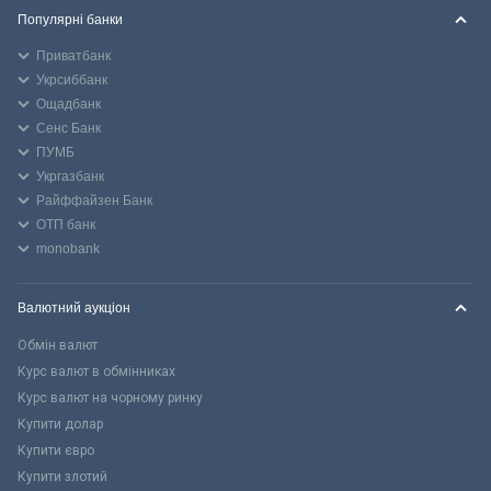
Популярні банки
Приватбанк
Укрсиббанк
Ощадбанк
Сенс Банк
ПУМБ
Укргазбанк
Райффайзен Банк
ОТП банк
monobank
Валютний аукціон
Обмін валют
Курс валют в обмінниках
Курс валют на чорному ринку
Купити долар
Купити євро
Купити злотий