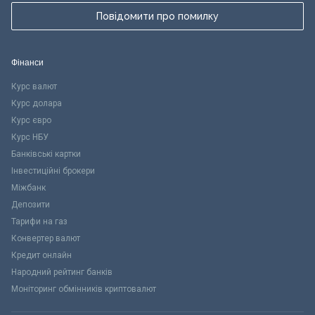
Повідомити про помилку
Фінанси
Курс валют
Курс долара
Курс євро
Курс НБУ
Банківські картки
Інвестиційні брокери
Міжбанк
Депозити
Тарифи на газ
Конвертер валют
Кредит онлайн
Народний рейтинг банків
Моніторинг обмінників криптовалют