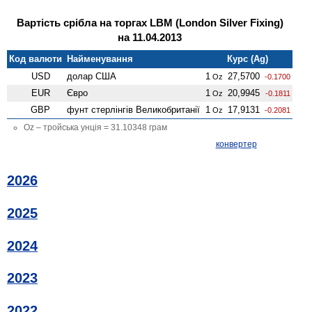
Вартість срібла на торгах LBM (London Silver Fixing)
на 11.04.2013
Код валюти
Найменування
Курс (Ag)
USD
долар США
1
27,5700
Oz
-0.1700
EUR
Євро
1
20,9945
Oz
-0.1811
GBP
фунт стерлінгів Велико­британії
1
17,9131
Oz
-0.2081
Oz – тройська унція = 31.10348 грам
конвертер
2026
2025
2024
2023
2022