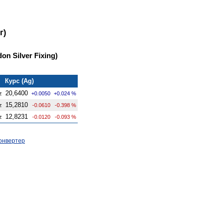
г)
on Silver Fixing)
Курс (Ag)
20,6400
z
+0.0050
+0.024 %
15,2810
z
-0.0610
-0.398 %
12,8231
z
-0.0120
-0.093 %
онвертер