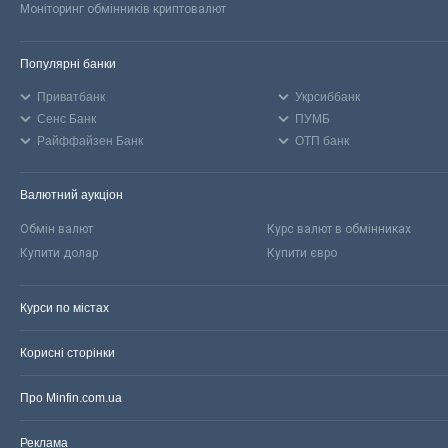
Моніторинг обмінників криптовалют
Популярні банки
Приватбанк
Укрсиббанк
Сенс Банк
ПУМБ
Райффайзен Банк
ОТП банк
Валютний аукціон
Обмін валют
Курс валют в обмінниках
Купити долар
Купити євро
Курси по містах
Корисні сторінки
Про Minfin.com.ua
Реклама