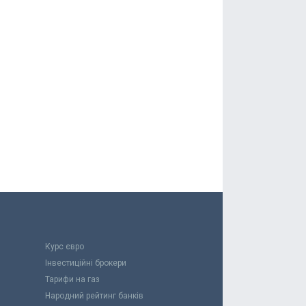
Курс євро
Інвестиційні брокери
Тарифи на газ
Народний рейтинг банків