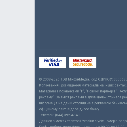
© 2008-2026 ТОВ МiнфiнМедiа. Код ЄДРПОУ: 355068
Копіювання і розміщення матеріалів на інших сайтах
Матеріали з позначками "Р", "Новини партнерів", "Акт
рекламу". За зміст реклами відповідальність несе р
Інформація на даній сторінці не є рекламою банківс
офіційному сайті відповідного банку.
Телефон: (044) 392-47-40
Дзвінок в межах території України з усіх номерів опе
Графік роботи: понеділок – п’ятниця з 09:00 до 18:00