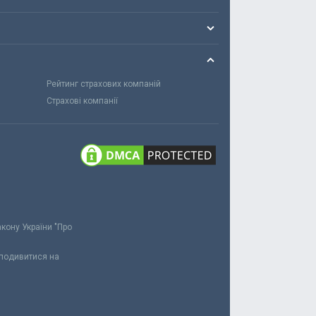
Рейтинг страхових компаній
Страхові компанії
акону України "Про
 подивитися на