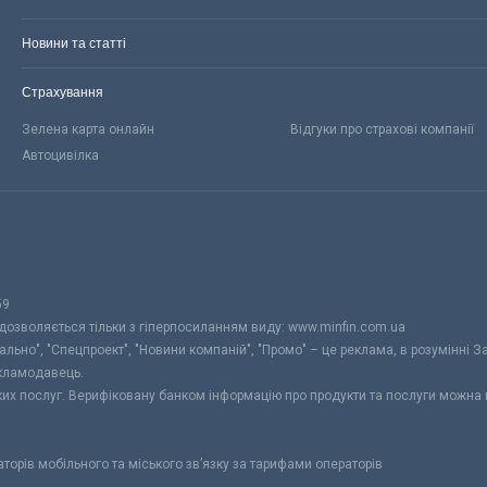
Новини та статті
Страхування
Зелена карта онлайн
Відгуки про страхові компанії
Автоцивілка
59
 дозволяється тільки з гіперпосиланням виду: www.minfin.com.ua
уально", "Спецпроект", "Новини компаній", "Промо" – це реклама, в розумінні З
екламодавець.
ьких послуг. Верифіковану банком інформацію про продукти та послуги можна
раторів мобільного та міського зв’язку за тарифами операторів