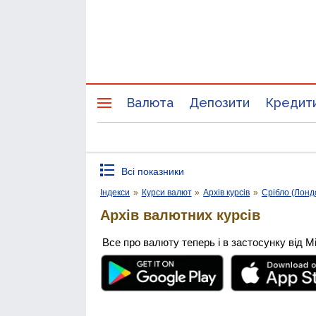
Валюта
Депозити
Кредит
Всі показники
Індекси
»
Курси валют
»
Архів курсів
»
Срібло (Лонд
Архів валютних курсів
Все про валюту теперь і в застосунку від М