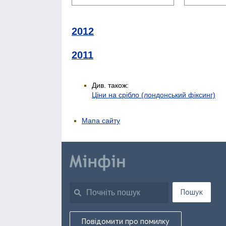
2012
2011
Див. також:
Ціни на срібло (лондонський фіксинг)
Мапа сайту
Пошук
Повідомити про помилку