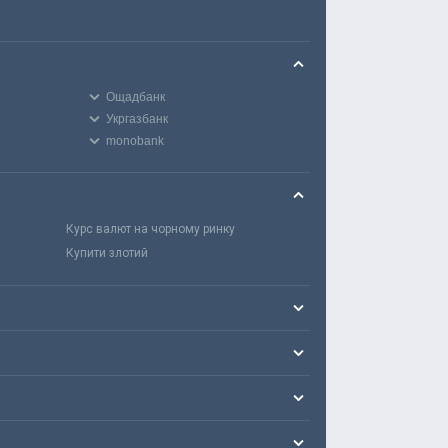
Ощадбанк
Укргазбанк
monobank
Курс валют на чорному ринку
Купити злотий