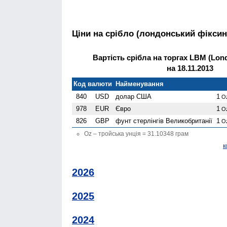
Ціни на срібло (лондонський фіксин
Вартість срібла на торгах LBM (Lond
на 18.11.2013
Код валюти
Найменування
840
USD
долар США
1
O
978
EUR
Євро
1
O
826
GBP
фунт стерлінгів Велико­британії
1
O
Oz – тройська унція = 31.10348 грам
к
2026
2025
2024