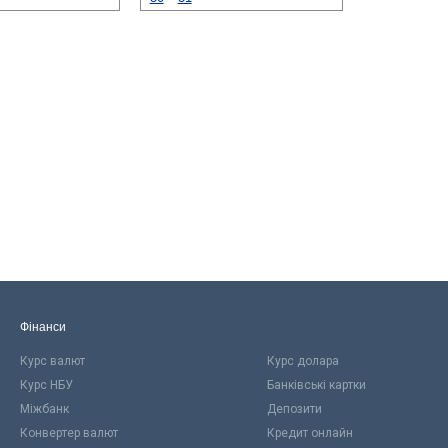
Фінанси
Курс валют
Курс долара
Курс НБУ
Банківські картки
Міжбанк
Депозити
Конвертер валют
Кредит онлайн