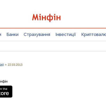
и
Банки
Страхування
Інвестиції
Криптовал
он)
»
22.03.2013
інфін