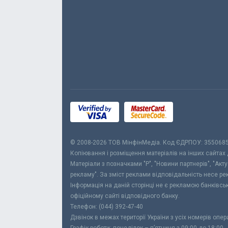
© 2008-2026 ТОВ МiнфiнМедiа. Код ЄДРПОУ: 355068
Копіювання і розміщення матеріалів на інших сайтах
Матеріали з позначками "Р", "Новини партнерів", "Акт
рекламу". За зміст реклами відповідальність несе р
Інформація на даній сторінці не є рекламою банківс
офіційному сайті відповідного банку.
Телефон: (044) 392-47-40
Дзвінок в межах території України з усіх номерів опе
Графік роботи: понеділок – п’ятниця з 09:00 до 18:00