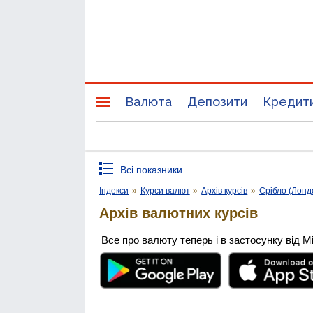
Валюта
Депозити
Кредит
Всі показники
Індекси
»
Курси валют
»
Архів курсів
»
Срібло (Лонд
Архів валютних курсів
Все про валюту теперь і в застосунку від М