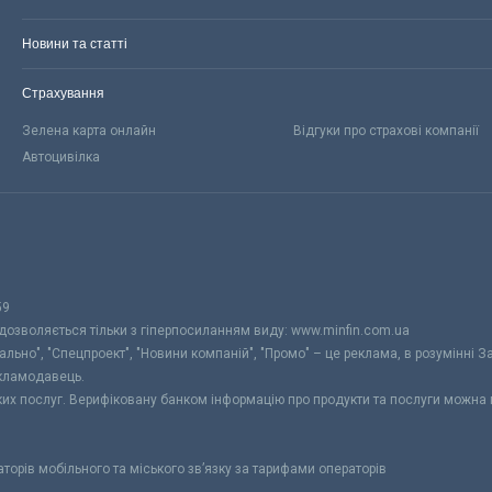
Новини та статті
Страхування
Зелена карта онлайн
Відгуки про страхові компанії
Автоцивілка
59
 дозволяється тільки з гіперпосиланням виду: www.minfin.com.ua
уально", "Спецпроект", "Новини компаній", "Промо" – це реклама, в розумінні З
екламодавець.
ьких послуг. Верифіковану банком інформацію про продукти та послуги можна
раторів мобільного та міського зв’язку за тарифами операторів