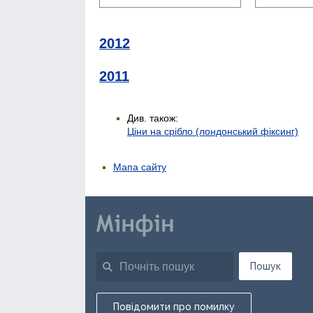
2012
2011
Див. також:
Ціни на срібло (лондонський фіксинг)
Мапа сайту
Пошук
Повідомити про помилку