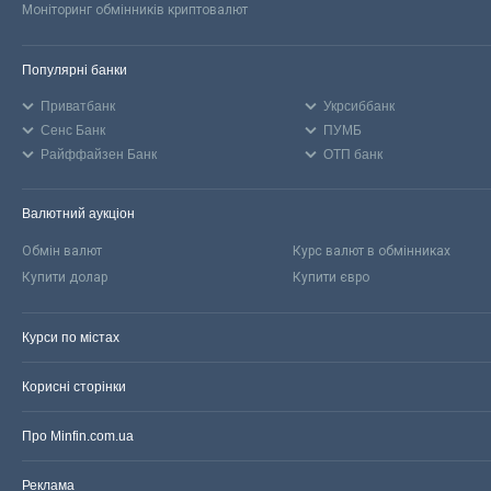
Моніторинг обмінників криптовалют
Популярні банки
Приватбанк
Укрсиббанк
Сенс Банк
ПУМБ
Райффайзен Банк
ОТП банк
Валютний аукціон
Обмін валют
Курс валют в обмінниках
Купити долар
Купити євро
Курси по містах
Корисні сторінки
Про Minfin.com.ua
Реклама