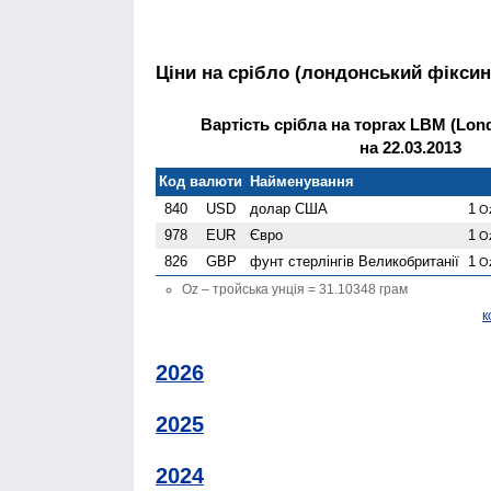
Ціни на срібло (лондонський фіксин
Вартість срібла на торгах LBM (Lond
на 22.03.2013
Код валюти
Найменування
840
USD
долар США
1
O
978
EUR
Євро
1
O
826
GBP
фунт стерлінгів Велико­британії
1
O
Oz – тройська унція = 31.10348 грам
к
2026
2025
2024