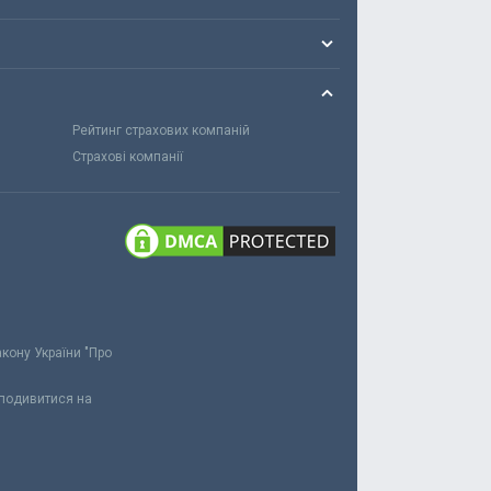
Рейтинг страхових компаній
Страхові компанії
акону України "Про
 подивитися на