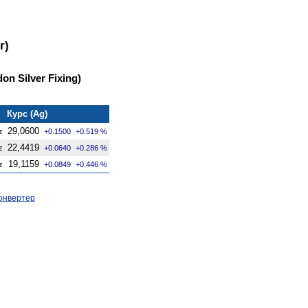
г)
on Silver Fixing)
Курс (Ag)
29,0600
z
+0.1500
+0.519 %
22,4419
z
+0.0640
+0.286 %
19,1159
z
+0.0849
+0.446 %
онвертер