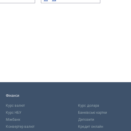
Фінанси
Курс валют
Курс долара
Курс НБУ
Банківські картки
Міжбанк
Депозити
Конвертер валют
Кредит онлайн