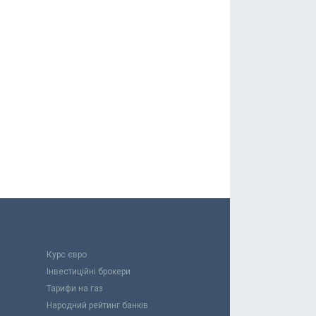
Курс євро
Інвестиційні брокери
Тарифи на газ
Народний рейтинг банків