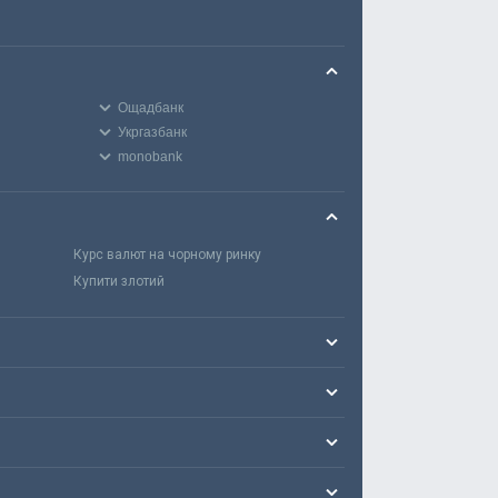
Ощадбанк
Укргазбанк
monobank
Курс валют на чорному ринку
Купити злотий