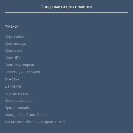
Повідомити про помилку
Фінанси
Курс валют
Курс долара
Курс євро
Курс НБУ
Банківські картки
Інвестиційні брокери
Міжбанк
Депозити
Тарифи на газ
Конвертер валют
Кредит онлайн
Народний рейтинг банків
Моніторинг обмінників криптовалют