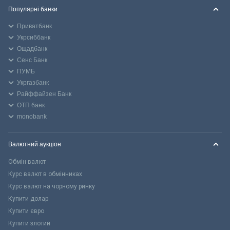
Популярні банки
Приватбанк
Укрсиббанк
Ощадбанк
Сенс Банк
ПУМБ
Укргазбанк
Райффайзен Банк
ОТП банк
monobank
Валютний аукціон
Обмін валют
Курс валют в обмінниках
Курс валют на чорному ринку
Купити долар
Купити євро
Купити злотий