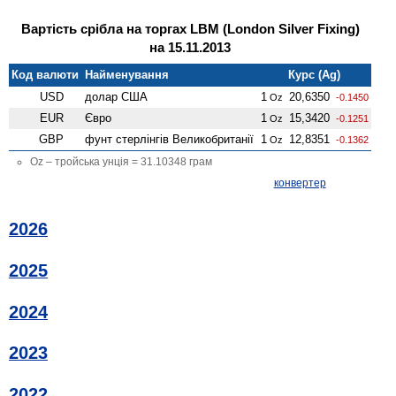
Вартість срібла на торгах LBM (London Silver Fixing)
на 15.11.2013
Код валюти
Найменування
Курс (Ag)
USD
долар США
1
20,6350
Oz
-0.1450
EUR
Євро
1
15,3420
Oz
-0.1251
GBP
фунт стерлінгів Велико­британії
1
12,8351
Oz
-0.1362
Oz – тройська унція = 31.10348 грам
конвертер
2026
2025
2024
2023
2022