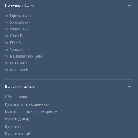
Популярні банки
Приватбанк
Укрсиббанк
Ощадбанк
Сенс Банк
ПУМБ
Укргазбанк
Райффайзен Банк
ОТП банк
monobank
Валютний аукціон
Обмін валют
Курс валют в обмінниках
Курс валют на чорному ринку
Купити долар
Купити євро
Купити злотий