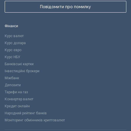
Повідомити про помилку
Фінанси
Курс валют
Курс долара
Курс євро
Курс НБУ
Банківські картки
Інвестиційні брокери
Міжбанк
Депозити
Тарифи на газ
Конвертер валют
Кредит онлайн
Народний рейтинг банків
Моніторинг обмінників криптовалют