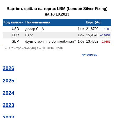
Вартість срібла на торгах LBM (London Silver Fixing)
на 18.10.2013
Код валюти
Найменування
Курс (Ag)
USD
долар США
1
21,8700
Oz
+0.1500
EUR
Євро
1
15,9670
Oz
+0.0257
GBP
фунт стерлінгів Велико­британії
1
13,4892
Oz
-0.0351
Oz – тройська унція = 31.10348 грам
конвертер
2026
2025
2024
2023
2022