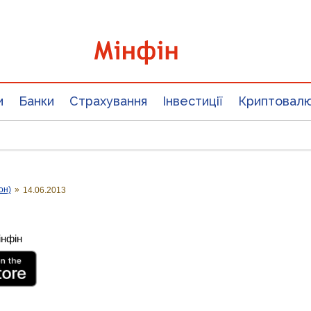
и
Банки
Страхування
Інвестиції
Криптовал
он)
»
14.06.2013
інфін