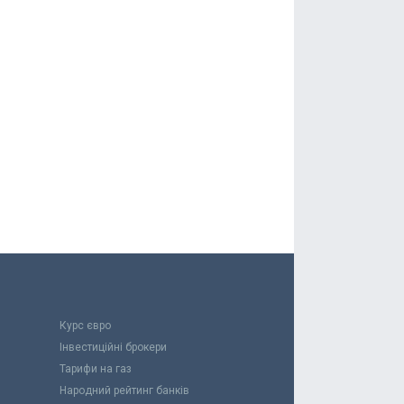
Курс євро
Інвестиційні брокери
Тарифи на газ
Народний рейтинг банків