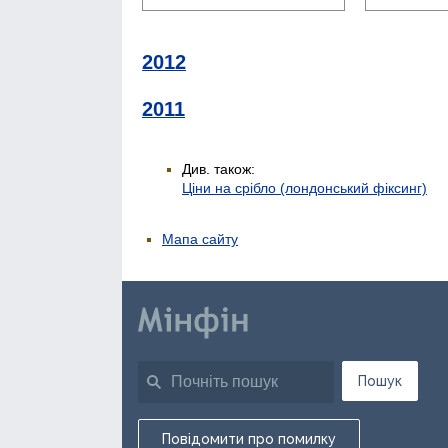
2012
2011
Див. також:
Ціни на срібло (лондонський фіксинг)
Мапа сайту
Пошук
Повідомити про помилку