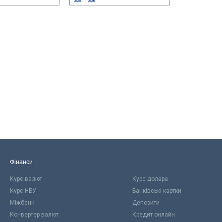
Фінанси
Курс валют
Курс долара
Курс НБУ
Банківські картки
Міжбанк
Депозити
Конвертер валют
Кредит онлайн