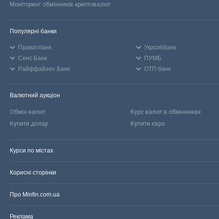
Моніторинг обмінників криптовалют
Популярні банки
Приватбанк
Укрсиббанк
Сенс Банк
ПУМБ
Райффайзен Банк
ОТП банк
Валютний аукціон
Обмін валют
Курс валют в обмінниках
Купити долар
Купити євро
Курси по містах
Корисні сторінки
Про Minfin.com.ua
Реклама