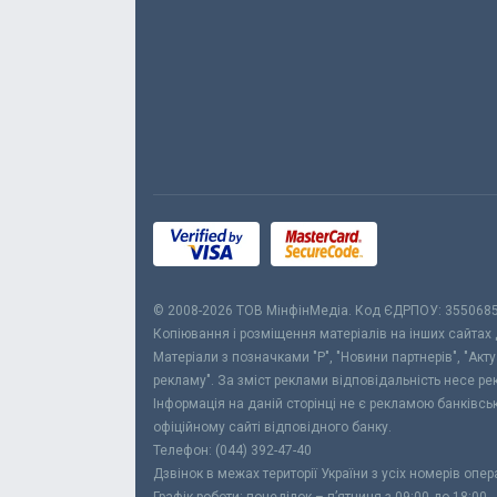
© 2008-2026 ТОВ МiнфiнМедiа. Код ЄДРПОУ: 355068
Копіювання і розміщення матеріалів на інших сайтах
Матеріали з позначками "Р", "Новини партнерів", "Акт
рекламу". За зміст реклами відповідальність несе р
Інформація на даній сторінці не є рекламою банківс
офіційному сайті відповідного банку.
Телефон: (044) 392-47-40
Дзвінок в межах території України з усіх номерів опе
Графік роботи: понеділок – п’ятниця з 09:00 до 18:00