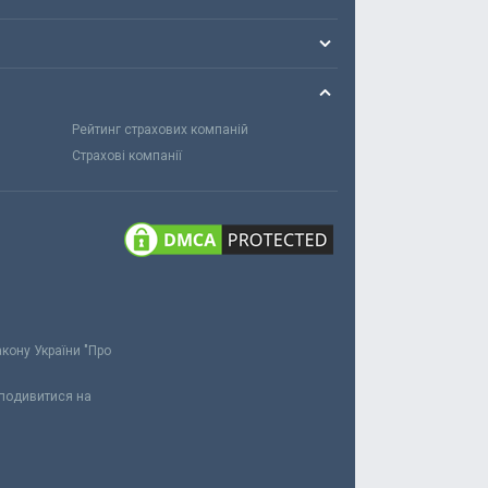
Рейтинг страхових компаній
Страхові компанії
акону України "Про
 подивитися на