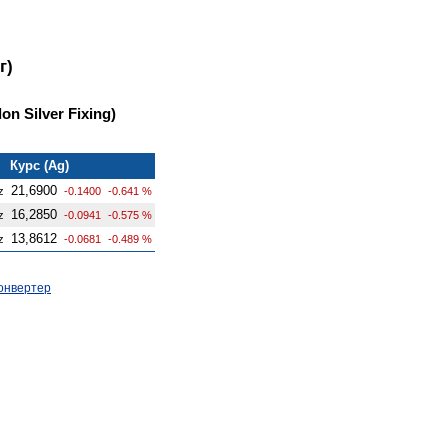
г)
n Silver Fixing)
Курс (Ag)
21,6900
z
-0.1400
-0.641 %
16,2850
z
-0.0941
-0.575 %
13,8612
z
-0.0681
-0.489 %
онвертер