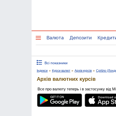
Валюта
Депозити
Кредит
Всі показники
Індекси
»
Курси валют
»
Архів курсів
»
Срібло (Лонд
Архів валютних курсів
Все про валюту теперь і в застосунку від М