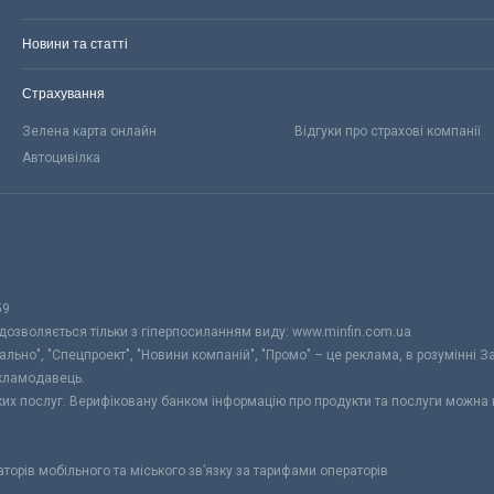
Новини та статті
Страхування
Зелена карта онлайн
Відгуки про страхові компанії
Автоцивілка
59
 дозволяється тільки з гіперпосиланням виду: www.minfin.com.ua
уально", "Спецпроект", "Новини компаній", "Промо" – це реклама, в розумінні З
екламодавець.
ьких послуг. Верифіковану банком інформацію про продукти та послуги можна
раторів мобільного та міського зв’язку за тарифами операторів