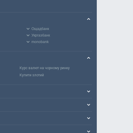
Ощадбанк
Укргазбанк
monobank
Курс валют на чорному ринку
Купити злотий