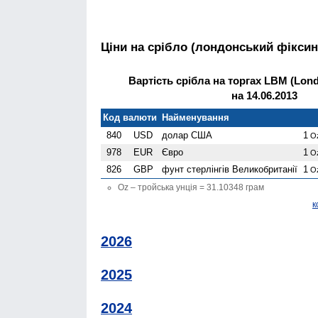
Ціни на срібло (лондонський фіксин
Вартість срібла на торгах LBM (Londo
на 14.06.2013
Код валюти
Найменування
840
USD
долар США
1
O
978
EUR
Євро
1
O
826
GBP
фунт стерлінгів Велико­британії
1
O
Oz – тройська унція = 31.10348 грам
к
2026
2025
2024