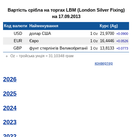
Вартість срібла на торгах LBM (London Silver Fixing)
на 17.09.2013
Код валюти
Найменування
Курс (Ag)
USD
долар США
1
21,9700
Oz
+0.0900
EUR
Євро
1
16,4446
Oz
+0.0526
GBP
фунт стерлінгів Велико­британії
1
13,8133
Oz
+0.0773
Oz – тройська унція = 31.10348 грам
конвертер
2026
2025
2024
2023
2022