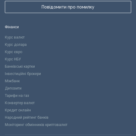
Повідомити про помилку
Фінанси
Курс валют
Курс долара
Курс євро
Курс НБУ
Банківські картки
Інвестиційні брокери
Міжбанк
Депозити
Тарифи на газ
Конвертер валют
Кредит онлайн
Народний рейтинг банків
Моніторинг обмінників криптовалют