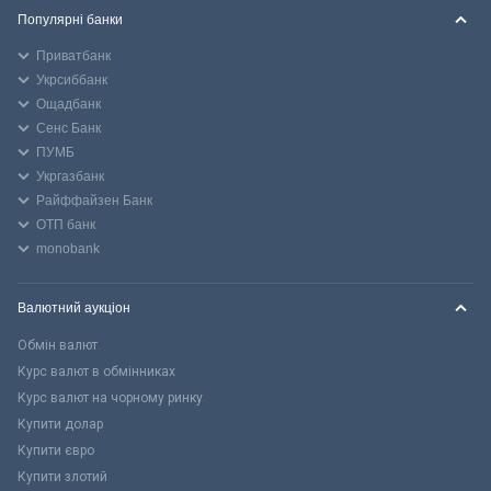
Популярні банки
Приватбанк
Укрсиббанк
Ощадбанк
Сенс Банк
ПУМБ
Укргазбанк
Райффайзен Банк
ОТП банк
monobank
Валютний аукціон
Обмін валют
Курс валют в обмінниках
Курс валют на чорному ринку
Купити долар
Купити євро
Купити злотий