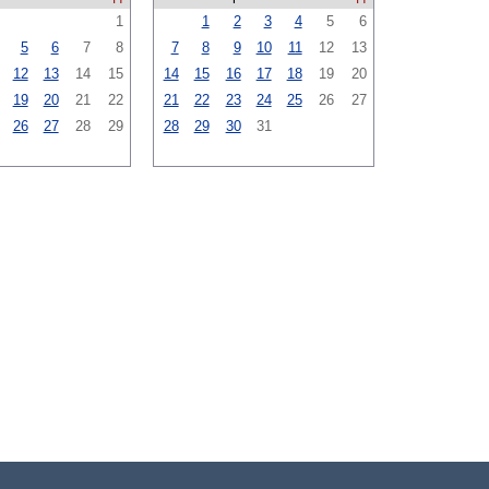
1
1
2
3
4
5
6
5
6
7
8
7
8
9
10
11
12
13
12
13
14
15
14
15
16
17
18
19
20
19
20
21
22
21
22
23
24
25
26
27
26
27
28
29
28
29
30
31