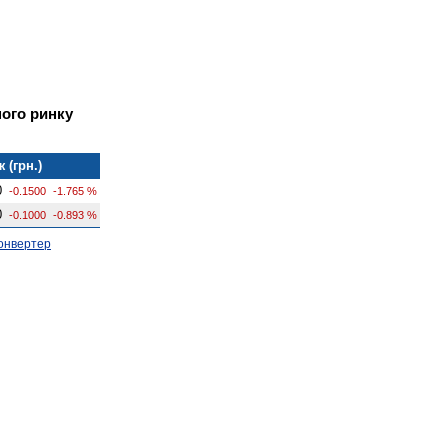
ого ринку
 (грн.)
0
-0.1500
-1.765 %
0
-0.1000
-0.893 %
онвертер