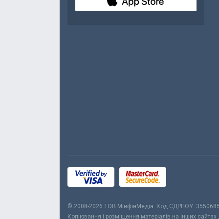
© 2008-2026 ТОВ МiнфiнМедiа. Код ЄДРПОУ: 355068
Копіювання і розміщення матеріалів на інших сайтах