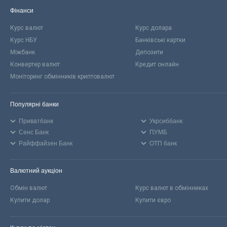
Фінанси
Курс валют
Курс долара
Курс НБУ
Банківські картки
Міжбанк
Депозити
Конвертер валют
Кредит онлайн
Моніторинг обмінників криптовалют
Популярні банки
Приватбанк
Укрсиббанк
Сенс Банк
ПУМБ
Райффайзен Банк
ОТП банк
Валютний аукціон
Обмін валют
Курс валют в обмінниках
Купити долар
Купити євро