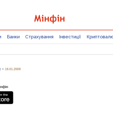
и
Банки
Страхування
Інвестиції
Криптовал
у
»
16.01.2009
інфін