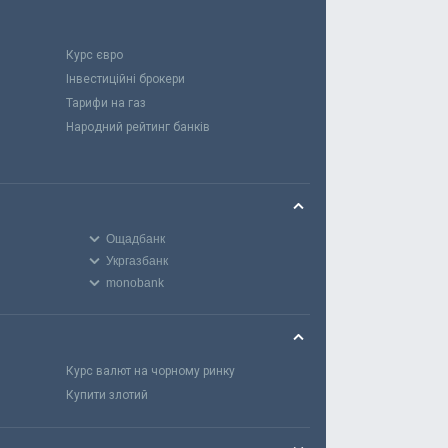
Курс євро
Інвестиційні брокери
Тарифи на газ
Народний рейтинг банків
Ощадбанк
Укргазбанк
monobank
Курс валют на чорному ринку
Купити злотий