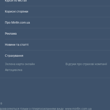
Курси по містах
Корисні сторінки
Про Minfin.com.ua
Реклама
Новини та статті
Страхування
Зелена карта онлайн
Відгуки про страхові компанії
Автоцивілка
59
 дозволяється тільки з гіперпосиланням виду: www.minfin.com.ua