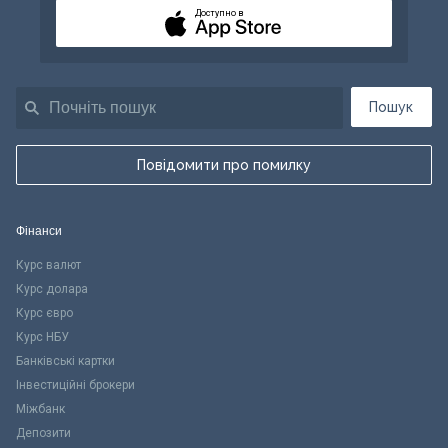
Доступно в
Пошук
Повідомити про помилку
Фінанси
Курс валют
Курс долара
Курс євро
Курс НБУ
Банківські картки
Інвестиційні брокери
Міжбанк
Депозити