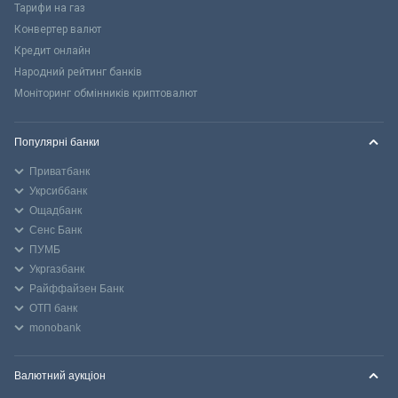
Тарифи на газ
Конвертер валют
Кредит онлайн
Народний рейтинг банків
Моніторинг обмінників криптовалют
Популярні банки
Приватбанк
Укрсиббанк
Ощадбанк
Сенс Банк
ПУМБ
Укргазбанк
Райффайзен Банк
ОТП банк
monobank
Валютний аукціон