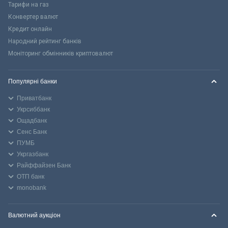
Тарифи на газ
Конвертер валют
Кредит онлайн
Народний рейтинг банків
Моніторинг обмінників криптовалют
Популярні банки
Приватбанк
Укрсиббанк
Ощадбанк
Сенс Банк
ПУМБ
Укргазбанк
Райффайзен Банк
ОТП банк
monobank
Валютний аукціон