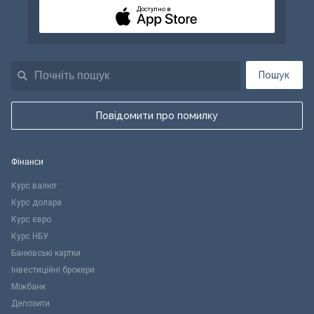
Доступно в
Пошук
Повідомити про помилку
Фінанси
Курс валют
Курс долара
Курс євро
Курс НБУ
Банківські картки
Інвестиційні брокери
Міжбанк
Депозити